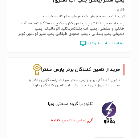
پمپ سنتر (پخش پمپ آب دفتری)
کرج
تولید کننده، عمده فروش، خرده فروش، صادر کننده، خدمات
پمپ اب،پمپ کفکش،پمپ لجن کش، پکیج ، دستگاه تصیفه آب
خانگی و صنعتی، پمپ آب پنتاکس،کلید اتوماتیک، پمپ
محیطی،پمپ بشقابی ، پمپ عمودی طبقاتی،پمپ سیر کولاتور، کولر
گازی، کولر گازی اسپیلت،پکیج شوفاژ دیواری،رادیاتور پانلی، لوازم
مشاهده سایت فروشنده
جانبی پمپ
خرید از تامین کنندگان برتر پارس سنتر!
تامین کنندگان برتر پارس سنتر سرعت پاسخگویی بالاتر و
محصولات بروز تری نسبت به سایر تامین کنندگان دارند.
تکنوویرا گروه صنعتی ویرا
تماس با تامین کننده