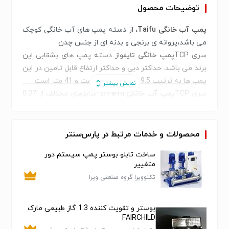
توضیحات محصول
پمپ آب خانگی Taifu،
از دسته پمپ های آب خانگی کوچک
می باشد،پروانه ی برنجی و بدنه ای از جنس چدن
سری TCP
پمپ خانگی تایفو
از دسته پمپ های بشقابی این
برند می باشد. حداکثر دبی و حداکثر ارتفاع قابل تامین در این
پمپ ها به ترتیب 9.5 مترمکعب بر ساعت و 41 متر است.
سری TCP
پمپ آب خانگی Taifu
در سایزهای مختلف از 0.37
کیلووات تا 1.5 کیلووات تولید می شود
پمپ های جتی تایفو
از دیگر سری پمپ های آب خانگی این
برند در ایران می باشند که برای تامین دبی تا حداکثر میزان
محصولات و خدمات مرتبط در پارس‌سنتر
7.5 متر مکعب بر ساعت مناسب هستنداین پمپ هادر رنج
ساخت تابلو بوستر پمپ سیستم دور
توانی 0.37 تا 1.1 کیلووات عرضه می شوند.
متغییر
پمپ های جتی تایفو , پمپ سنتر
پمپ بشقابی تایفو)
تکنوویرا گروه صنعتی ویرا
بوستر و تقویت کننده 1:3 گاز طبیعی مارک
FAIRCHILD