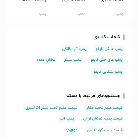
تا150 لیتری
تا150 لیتری
) ساخت ایتالیا
منبع آب ,پمپ
منبع آب , پمپ
مدل CMA 1.00
سنتر
سنتر
M/B (پمپ
پمپ
پمپ
پمپ
پمپ
سنتر)
سنتر)
کلمات کلیدی
پمپ خانگی تایفو
پمپ آب خانگی
پمپ های جتی تایفو
پمپ سنتر
پخش عمده
پمپ بشقابی تایفو
جستجوهای مرتبط با دسته
قیمت منبع تحت فشار
قیمت منبع تحت فشار 24 لیتری
قیمت پمپ کفکش ارزان
پمپ آب
قیمت پمپ گراندفوس
Switch