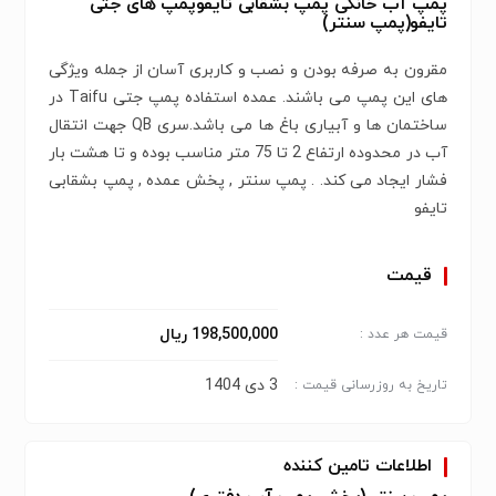
پمپ آب خانگی پمپ بشقابی تایفوپمپ های جتی
تایفو(پمپ سنتر)
مقرون به صرفه بودن و نصب و کاربری آسان از جمله ویژگی
های این پمپ می باشند. عمده استفاده پمپ جتی Taifu در
ساختمان ها و آبیاری باغ ها می باشد.سری QB جهت انتقال
آب در محدوده ارتفاع 2 تا 75 متر مناسب بوده و تا هشت بار
فشار ایجاد می کند. . پمپ سنتر , پخش عمده , پمپ بشقابی
تایفو
قیمت
198,500,000 ریال
قیمت هر عدد :
3 دی 1404
تاریخ به روزرسانی قیمت :
اطلاعات تامین کننده