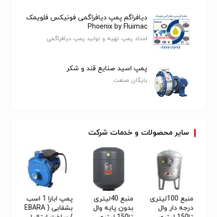
فاضلاب در کشور
دیافراگم پمپ دیافراگمی فونیکس فلویمک
Phoenix by Fluimac
امداد پمپ تهیه و تولید پمپ دیافراگمی
پمپ اسید صنایع قند و شکر
بایگان صنعت
سایر
محصولات
و
خدمات
شرکت
بارا
منبع 100لیتری
منبع 40لیتری
پمپ ابارا 1 اسب
پمپ دو
درجه دار وال
بدون پایه وال
بشقابی ( EBARA
3 اس