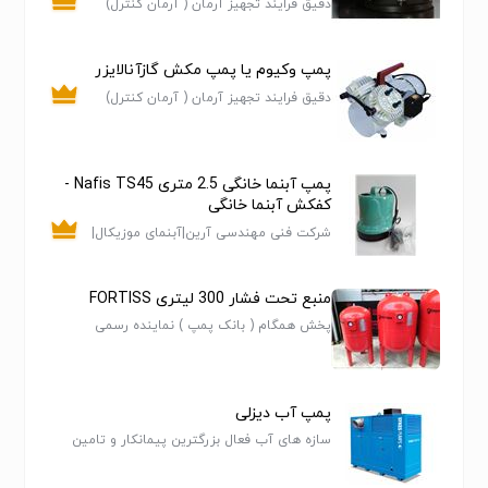
دقیق فرایند تجهیز آرمان ( آرمان کنترل)
پمپ وکیوم یا پمپ مکش گازآنالایزر
دقیق فرایند تجهیز آرمان ( آرمان کنترل)
پمپ آبنما خانگی 2.5 متری Nafis TS45 -
کفکش آبنما خانگی
شرکت فنی مهندسی آرین|آبنمای موزیکال|
ابنما هارمونیک|پرده آب نوشتاری|آبنمای
دکوراتیو خانگی|نازل آبنما
منبع تحت فشار 300 لیتری FORTISS
پخش همگام ( بانک پمپ ) نماینده رسمی
تجهیزات گرمایشی و سرمایشی تماس
09122808185
پمپ آب دیزلی
سازه های آب فعال بزرگترین پیمانکار و تامین
کننده تجهیزات بهره برداری از شبکه فاضلاب و
تامین کننده تجهیزات بهره برداری شبکه های