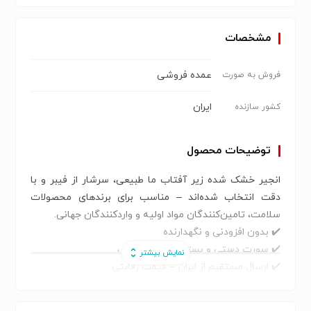
مشخصات
عمده فروشی
فروش به صورت
ایران
کشور سازنده
توضیحات محصول
انجیر خشک شده زیر آفتاب ما طبیعی، سرشار از فیبر و با
دقت انتخاب شده‌اند – مناسب برای برندهای محصولات
سلامت، تامین‌کنندگان مواد اولیه و واردکنندگان جهانی.
✔️ بدون افزودنی و نگهدارنده
✔️ سورت دستی و بسته‌بندی اختصاصی
✔️ ارسال مستقیم از ایران – قیمت رقابتی
📈 صادرات به خاورمیانه، کشورهای CIS و اروپا
📩 جهت دریافت نمونه، استعلام قیمت و همکاری B2B تماس