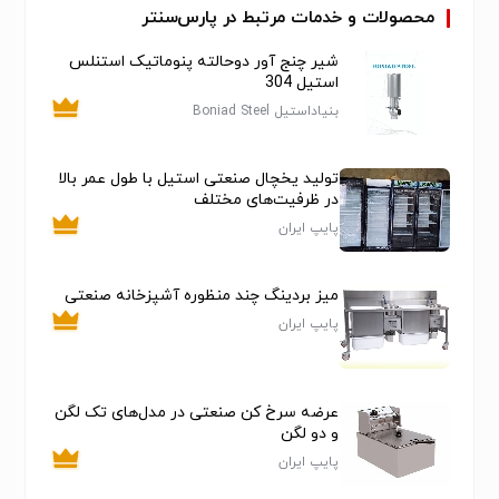
بگیرید:
محصولات و خدمات مرتبط در پارس‌سنتر
📱 واتساپ: +989196643771
شیر چنج آور دوحالته پنوماتیک استنلس
📩 تلگرام: @aramisdriedfruit04
استیل 304
📸 اینستاگرام: @aramisdried_fruit
بنیاداستیل Boniad Steel
تولید یخچال صنعتی استیل با طول عمر بالا
در ظرفیت‌های مختلف
پایپ ایران
میز بردینگ چند منظوره آشپزخانه صنعتی
پایپ ایران
عرضه سرخ کن صنعتی در مدل‌های تک لگن
و دو لگن
پایپ ایران