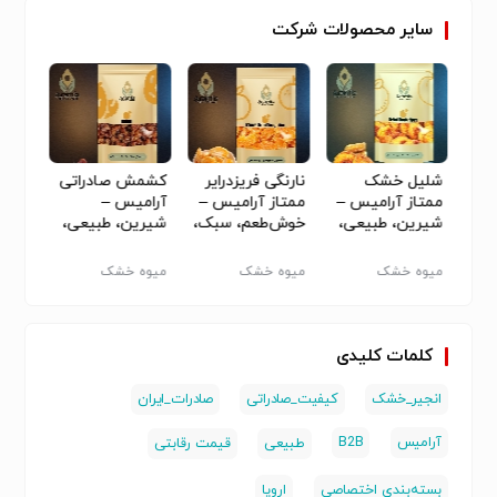
سایر
محصولات
شرکت
ز
شلیل خشک
نارنگی فریزدرایر
کشمش صادراتی
توت‌ف
یی،
ممتاز آرامیس –
ممتاز آرامیس –
آرامیس –
فریزدر
شیرین، طبیعی،
خوش‌طعم، سبک،
شیرین، طبیعی،
آرامی
صادراتی، با بافت
بدون افزودنی
آماده بازار
خالص،
نرم،
جهانی،قیمت
صادرا
میوه خشک
میوه خشک
میوه خشک
میوه 
رقابتی
کلمات کلیدی
انجیر_خشک
کیفیت_صادراتی
صادرات_ایران
آرامیس
B2B
طبیعی
قیمت رقابتی
بسته‌بندی اختصاصی
اروپا