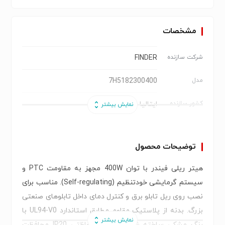
مشخصات
FINDER
شرکت سازنده
7H5182300400
مدل
ایتالیا
کشور سازنده
400 W
توان گرمایشی:
توضیحات محصول
مقاومت PTC با سیستم Self-Regulating
نوع گرم‌کن:
​هیتر ریلی فیندر با توان 400W مجهز به مقاومت PTC و
110…230 V AC/DC
ولتاژ کاری:
سیستم گرمایشی خودتنظیم (Self-regulating). مناسب برای
4.7 A
نصب روی ریل تابلو برق و کنترل دمای داخل تابلوهای صنعتی
جریان نامی:
بزرگ. بدنه از پلاستیک مقاوم مطابق استاندارد UL94-V0 با
ریلی (DIN Rail)
نوع نصب:
رنگ مشکی ساخته شده و کلاس حفاظتی IP20 محافظت