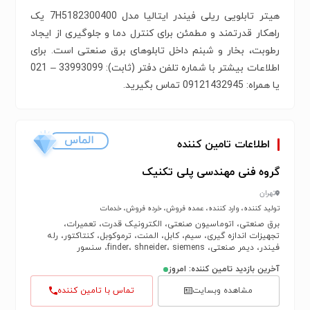
هیتر تابلویی ریلی فیندر ایتالیا مدل 7H5182300400 یک
راهکار قدرتمند و مطمئن برای کنترل دما و جلوگیری از ایجاد
رطوبت، بخار و شبنم داخل تابلوهای برق صنعتی است. برای
اطلاعات بیشتر با شماره‌‌ تلفن دفتر (ثابت): 33993099 – 021
یا همراه: 09121432945 تماس بگیرید.
اطلاعات تامین کننده
گروه فنی مهندسی پلی تکنیک
تهران
تولید کننده، وارد کننده، عمده فروش، خرده فروش، خدمات
برق صنعتی، اتوماسیون صنعتی، الکترونیک قدرت، تعمیرات،
تجهیزات اندازه گیری، سیم، کابل، المنت، ترموکوبل، کنتاکتور، رله
فیندر، دیمر صنعتی، finder، shneider، siemens، سنسور
آخرین بازدید تامین کننده: امروز
مشاهده وبسایت
تماس با تامین کننده