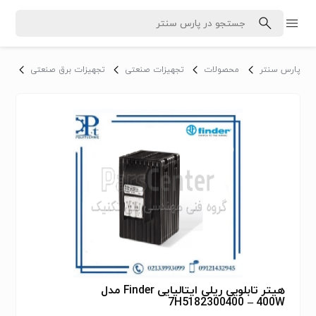
پارس سنتر
محصولات
تجهیزات صنعتی
تجهیزات برق صنعتی
تابل
هیتر تابلویی ریلی ایتالیایی Finder مدل
7H5182300400 – 400W