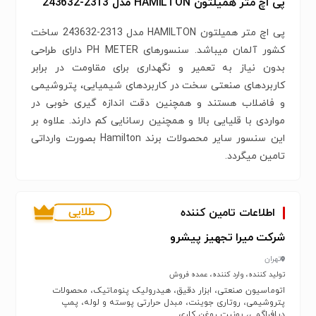
پی اچ متر همیلتون HAMILTON مدل 2313-243632
پی اچ متر همیلتون HAMILTON مدل 2313-243632 ساخت
کشور آلمان میباشد. سنسورهای PH METER دارای طراحی
بدون نیاز به تعمیر و نگهداری برای مقاومت در برابر
کاربردهای صنعتی سخت در کاربردهای شیمیایی، پتروشیمی
و فاضلاب هستند و همچنین دقت اندازه گیری خوبی در
مواردی با قلیایی بالا و همچنین رسانایی کم دارند. علاوه بر
این سنسور سایر محصولات برند Hamilton بصورت وارداتی
تامین میگردد.
اطلاعات تامین کننده
شرکت میرا تجهیز پیشرو
تهران
تولید کننده، وارد کننده، عمده فروش
اتوماسیون صنعتی، ابزار دقیق، هیدرولیک پنوماتیک، محصولات
پتروشیمی، روتاری جوینت، مبدل حرارتی پوسته و لوله، پمپ
دیافراگمی، یونیت روغن کاری