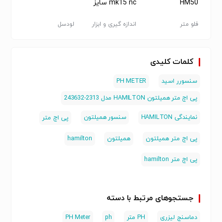
HM50
mk15 nc سایز
3/8 و 3/4
فلو متر
اندازه گیری و ابزار
لودسل
فلو مت
دقیق - سایر
کلمات کلیدی
سنسورر اسید
PH METER
پی اچ متر همیلتون HAMILTON مدل 2313-243632
نمایندگی HAMILTON
سنسور همیلتون
پی اچ متر
پی اچ متر همیلتون
همیلتون
hamilton
پی اچ متر hamilton
جستجوهای مرتبط با دسته
دماسنج لیزری
PH متر
ph
PH Meter