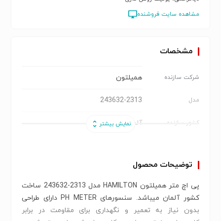
مشاهده سایت فروشنده
مشخصات
همیلتون
شرکت سازنده
243632-2313
مدل
آلمان
کشور سازنده
PH
پارامتر
توضیحات محصول
pH 0 تا 14
محدوده اندازه گیری
پی اچ متر همیلتون HAMILTON مدل 2313-243632 ساخت
57 تا 59 میلی ولت بر pH در دمای 25
حساسیت
کشور آلمان میباشد. سنسورهای PH METER دارای طراحی
درجه
بدون نیاز به تعمیر و نگهداری برای مقاومت در برابر