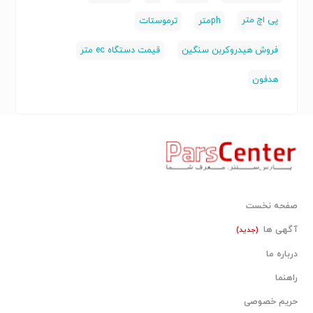
پی اچ متر
phمتر
ترموستات
فروش هیدروکربن سنگین
قیمت دستگاه ec متر
هدفون
صفحه نخست
آگهی ها
(جدید)
درباره ما
راهنما
حریم خصوصی