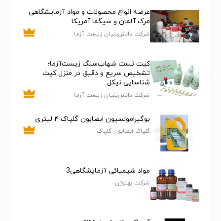
عرضه انواع محصولات و مواد آزمایشگاهی
وب سایت : bahoran.ir
مرک آلمان و سیگما آمریکا
شرکت دانش‌بنیان زیست آزما
کیت تست شهاب‌سنگ زیست‌آزما؛
تشخیص سریع و دقیق در منزل کیت
شناسایی نیکل
شرکت دانش‌بنیان زیست آزما
بوگیرامولسیون ابصابون گلپاک ۴ لیتری
گلپاک ابصابون گلپاک
مواد شیمیائی آزمایشگاهی3
شرکت بهنوژن