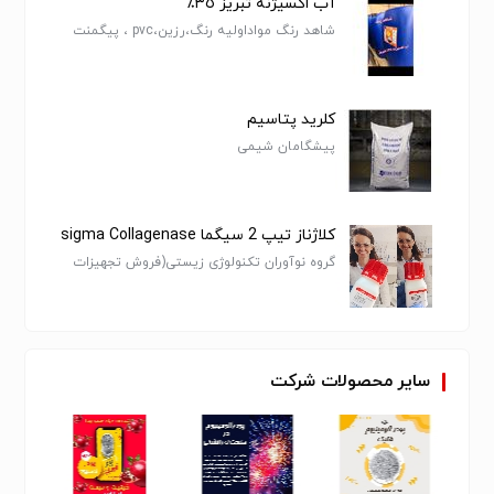
آب اکسیژنه تبریز ٣٥٪‏
شاهد رنگ مواداولیه رنگ،رزین،pvc ، پیگمنت
،فلورسنت
کلرید پتاسیم
پیشگامان شیمی
کلاژناز تیپ 2 سیگما sigma Collagenase
گروه نوآوران تکنولوژی زیستی(فروش تجهیزات
آزمایشگاهی )
سایر
محصولات
شرکت