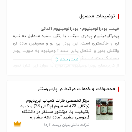
توضیحات محصول
قیمت پودرآلومینیوم - پودرآلومینیوم آلمانی
پودرآلومینیوم پودری سبک ، با رنگی سفید متمایل به نقره
ای و خاکستری است. این پودر بی بو و همچنین ماده ای
واکنش پذیر و اشتعال پذیر است. آلومینیوم به صورت پودر
بسیار کاربردی می باشد.
از کاربردهای پودرآلومینیوم می توان به موارد زیر اشاره نمود
:
تولید دوغاب ، مواد منفجره ، فرآیند ترمیت با منظور تولید
آلیاژهای آهنی و نیز به منظور برخی کاربردهای اختصاصی
محصولات و خدمات مرتبط در پارس‌سنتر
جوش کاری مثلا در ریل ها ، تولید چسب و رنگ آلومینیومی ،
مرکز تخصصی فلزات کمیاب ایریدیوم
در تولید ترقه ، جرقه و سایر محصولات آتش زا کاربرد دارد ،
(چگالی 23)، اسمیوم (چگالی 23) و جیوه
همچنین تولید بسیاری از اجزائی که در اتومبیل ها به کار
باکیفیت بالا درکشور مستقر در دانشگاه
می‌روند.
فردوسی مشهد آماده ارائه مشاوره
ارسال به سراسر کشور
شرکت دانش‌بنیان زیست آزما
شماره تماس: 09127910460