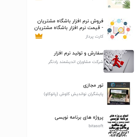
فروش نرم افزار باشگاه مشتریان
- قیمت نرم افزار باشگاه مشتریان
کارت پرداز
سفارش و تولید نرم افزار
شرکت مشاوران اندیشمند رادنگر
تور مجازی
پایشگران نواندیش کاوش (پانوکاو)
 و توسعه
ساخت نمونه اولیه
ساخت اپلیکیشن
توسعه
ی بک‌اند
(MVP)، تحویل
موبایل، توسعه
داشبور
پروژه های برنامه نویسی
 زیرساخت
سریع و پشتیبانی
فرانت‌اند و طراحی
مدیریتی
bitasoft
زاری پایدار
فنی
وب‌اپلیکیشن
و ابزاره
و توسعه نرم
تولید و توسعه نرم
تولید و توسعه نرم
تولید و 
سفارش