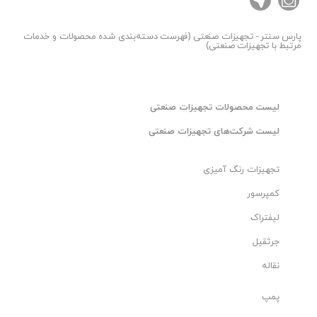
دفتر(ثابت): 33923100 - 021​
همراه (خط یک): 09120184102
پارس سنتر
- تجهیزات صنعتی (فهرست دسته‌بندی شده محصولات و خدمات
مرتبط با تجهیزات صنعتی)
🔷توجه این محصول سفارشی بوده و پس از ثبت سفارش
تامین می شود.
لیست محصولات تجهیزات صنعتی
لیست شرکت‌های تجهیزات صنعتی
تجهیزات رنگ آمیزی
کمپرسور
لیفتراک
جرثقیل
نقاله
پمپ