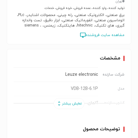
تهران
تولید کننده، وارد کننده، عمده فروش، خرده فروش، خدمات
برق صنعتی، الکترونیک صنعتی، رله چینی، محصولات اشنایدر، PLc،
اتوماسیون صنعتی، انفورماتیک صنعتی، ابزار دقیق، تست واندازه
گیری، های تکنیک، hitechnic، هایتکنیک، زیمنس، siemens ،
scschneider electric، schneider
مشاهده سایت فروشنده
مشخصات
Leuze electronic
شرکت سازنده
VDB-12B-6.1P
مدل
آلمان
کشور سازنده
آمپلی‌فایر سنسور
نوع محصول
توضیحات محصول
Leuze electronic
برند