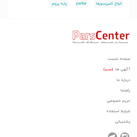
انواع کمپرسورها
parker
پایه پرچم
​ کیفیت ساخت آلمان
​ نصب آسان
کاربردها
• سنسورهای نوری صنعتی
• خطوط بسته‌بندی
صفحه نخست
• ماشین‌آلات تولید
آگهی ها
(جدید)
• صنایع خودروسازی
درباره ما
• سیستم‌های تشخیص موقعیت
• خطوط مونتاژ
راهنما
• سیستم‌های انتقال مواد
حریم خصوصی
• اتوماسیون صنعتی
شرایط استفاده
پشتیبانی
برای کسب اطلاعات بیشتر با شماره زیر تماس حاصل فرمایید
: