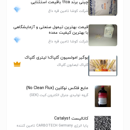
چینی برند ttca باقیمت استثنایی
شرکت کوشا تامین قره داغ
قیمت بهترین تیمول صنعتی و آزمایشگاهی
با بهترین کیفیت عمده
شرکت کوشا تامین قره داغ
بوگیر امولسیون گلپاک١ لیتری گلپاک
گلپاک ابصابون گلپاک
مایع فلکس نوکلین (No Clean Flux)
گروه تولیدی جنرال الکترون کیت (GEK)
کاتالیست Catalyst
پایا انرژی CARBOTECH Germany تامین کننده