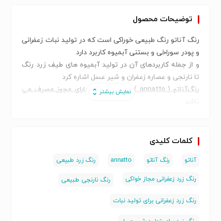
توضیحات محصول
رنگ‌ آناتو رنگ طبیعی خوراکی است که در تولید نبات زعفرانی
و پودر سوراخی و بستنی آبمیوه کاربرد دارد
و از جمله کاربردهای آن در تولید آبمیوه های طیف زرد رنگ
تا نارنجی و عصاره زعفران و شیر عسل اشاره کرد
رنگ‌آناتو ( annatto ) حلال در آب و دارای مجوز مصرف می
باشد
و به دلیل ایجاد طیف رنگی زیاد میتوان در تولید محصولات
متنوع از آن استفاده
کلمات کلیدی
آناتو
رنگ آناتو
annatto
رنگ زرد طبیعی
رنگ زرد زعفرانی مجاز خواکی
رنگ نارنجی طبیعی
رنگ زرد زعفرانی برای تولید نبات