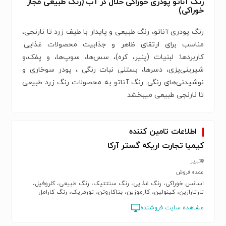
رنگ آناتو پودری خوراکی حلال در آب (رنگ‌ طبیعی مجاز
خوراکی)
رنگ پودری آناتو، رنگ طبیعی و پایدار با طیف زرد تا نارنجی،
مناسب برای ارتقای ظاهر و جذابیت محصولات غذایی.
کاربردها: لبنیات (پنیر، کره)، سس‌ها، سوپ‌ها، و پفک،و
شیرینی‌پزی، دسرها، بستنی نبات رنگی ، پودر سوخاری و
نوشیدنی‌های رنگی. رنگ‌ آناتو به محصولات رنگ زرد طبیعی
تا نارنجی طبیعی میبخشد
اطلاعات تامین کننده
کیمیا تجارت اریکه گستر آرکا
تبریز
عمده فروش
اسانس خوراکی، رنگ غذایی، رنگ سنتتیک، رنگ طبیعی، کلروفیل،
تارتارازین، کینولین، کارموزین، بتاکاروتن، تورمریک، رنگ کارامل
مشاهده سایت فروشنده