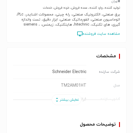
تهران
تولید کننده، وارد کننده، عمده فروش، خرده فروش، خدمات
برق صنعتی، الکترونیک صنعتی، رله چینی، محصولات اشنایدر، PLc،
اتوماسیون صنعتی، انفورماتیک صنعتی، ابزار دقیق، تست واندازه
گیری، های تکنیک، hitechnic، هایتکنیک، زیمنس، siemens ،
scschneider electric، schneider
مشاهده سایت فروشنده
مشخصات
Schneider Electric
شرکت سازنده
TM2AM01HT
مدل
فرانسه
کشور سازنده
ماژول ورودی آنالوگ
نوع محصول
توضیحات محصول
Schneider Electric
برند