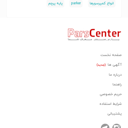
انواع کمپرسورها
parker
پایه پرچم
​ سازگار با PLCهای Schneider
​ پشتیبانی از 4-20mA و 0-10V
​ نصب آسان روی ریل DIN
​ عملکرد پایدار در محیط صنعتی
​ کاهش نویز و خطای اندازه‌گیری
​ کیفیت ساخت بالا
​ مناسب پروژه‌های حرفه‌ای
صفحه نخست
آگهی ها
(جدید)
درباره ما
کاربردها
• سیستم‌های کنترل فرآیند
راهنما
• دریافت سیگنال سنسورها
حریم خصوصی
• صنایع نفت و گاز
شرایط استفاده
• صنایع غذایی و دارویی
پشتیبانی
• خطوط تولید
• سیستم‌های مانیتورینگ