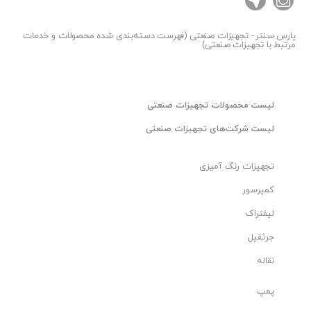
• اتوماسیون صنعتی
• تجهیزات PLC
پارس سنتر
- تجهیزات صنعتی (فهرست دسته‌بندی شده محصولات و خدمات
مرتبط با تجهیزات صنعتی)
برای کسب اطلاعات بیشتر با شماره زیر تماس حاصل فرمایید
:
دفتر(ثابت): 33923100 - 021​
لیست محصولات تجهیزات صنعتی
همراه (خط یک): 09120184102
لیست شرکت‌های تجهیزات صنعتی
🔷توجه این محصول سفارشی بوده و پس از ثبت سفارش
تامین می شود.
تجهیزات رنگ آمیزی
کمپرسور
لیفتراک
جرثقیل
نقاله
پمپ