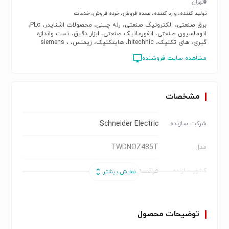
تهران
تولید کننده، وارد کننده، عمده فروش، خرده فروش، خدمات
برق صنعتی، الکترونیک صنعتی، رله چینی، محصولات اشنایدر، PLc،
اتوماسیون صنعتی، انفورماتیک صنعتی، ابزار دقیق، تست واندازه
گیری، های تکنیک، hitechnic، هایتکنیک، زیمنس، siemens ،
scschneider electric، schneider
مشاهده سایت فروشنده
مشخصات
Schneider Electric
شرکت سازنده
TWDNOZ485T
مدل
فرانسه
کشور سازنده
ماژول ارتباط سریال
نوع محصول
توضیحات محصول
Schneider Electric
برند