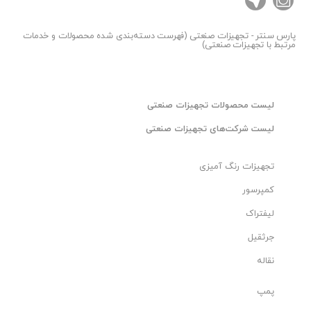
• اتصال به درایو و اینورتر
• سیستم‌های SCADA
پارس سنتر
- تجهیزات صنعتی (فهرست دسته‌بندی شده محصولات و خدمات
مرتبط با تجهیزات صنعتی)
• شبکه‌های صنعتی
• خطوط تولید
• اتوماسیون کارخانه
لیست محصولات تجهیزات صنعتی
• مانیتورینگ فرآیند
• ارتباط بین تجهیزات صنعتی
لیست شرکت‌های تجهیزات صنعتی
برای کسب اطلاعات بیشتر با شماره زیر تماس حاصل فرمایید
تجهیزات رنگ آمیزی
:
کمپرسور
دفتر(ثابت): 33923100 - 021​
لیفتراک
همراه (خط یک): 09120184102
جرثقیل
🔷توجه این محصول سفارشی بوده و پس از ثبت سفارش
تامین می شود.
نقاله
پمپ