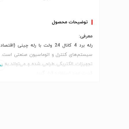
رله برد صنعتی / کارت رله
نوع محصول
توضیحات محصول
4 کانال
تعداد کانال
معرفی:
۲۴ ولت DC
ولتاژ تغذیه برد
رله برد 4 کانال 24 ولت با رله چینی (اقتصادی)
۱6 آمپر
حداکثر جریان کنتاکت
سیستم‌های کنترل و اتوماسیون صنعتی است. ای
رله چینی 16 آمپر (اقتصادی)
نوع رله
قدرت مورد استفاده قرار گیرد.
رله‌ای
نوع خروجی
تجهیزات صنعتی را فراهم می‌کند. استفاده از
اتوماسیون صنعتی و PLC
کاربرد
مناسب، قیمت تمام‌شده کمتری نسبت به نمونه‌ها
برای پروژه‌هایی که محدودیت بودجه دارند گزینه‌ای
تابلو برق
نوع نصب
رله برد 4 کاناله 24 ولت در بس
صنعتی
کیفیت ساخت
سیستم‌های روشنایی، تجهیزات تهویه، کنترل پم