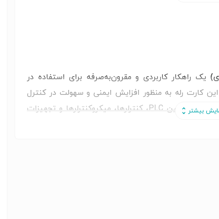
یک راهکار کاربردی و مقرون‌به‌صرفه برای استفاده در
ن کارت رله به منظور افزایش ایمنی و سهولت در کنترل
تجهیزات الکتریکی طراحی شده و می‌تواند به عنوان واسط بین PLC، کنترلرها، میکروکنترلرها و تجهیزات
این محصول دارای 4 کانال مستقل بوده و هر کانال مجهز به رله 16 آمپر است که امکان کنترل انواع
 رله‌های اقتصادی باعث شده این محصول ضمن حفظ کارایی
ی مجهز به رله‌های برند اروپایی و ژاپنی داشته باشد و
 ایده‌آل باشد.
یاری از تابلوهای برق صنعتی، خطوط تولید، دستگاه‌های بسته‌بندی،
پ‌ها، شیرهای برقی، فن‌ها، کنتاکتورها و سایر تجهیزات