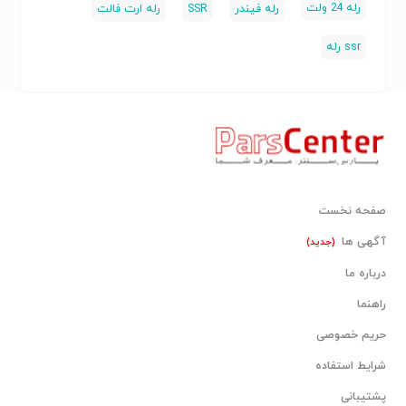
این نوع رله‌ها محسوب می‌شود.
رله 24 ولت
رله فیندر
SSR
رله ارت فالت
کیفیت ساخت بالای محصولات Finder، استفاده از مواد اولیه
صنعتی
کیفیت ساخت
ssr رله
مرغوب و رعایت استانداردهای اروپایی باعث شده است که
این رله از عملکردی بسیار پایدار و طول عمر بالا برخوردار باشد.
بسیار بالا
طول عمر مکانیکی
همچنین طراحی مناسب برای نصب روی ریل استاندارد DIN
موجب سهولت نصب و نگهداری آن در انواع تابلوهای برق
می‌شود.
این رله گزینه‌ای ایده‌آل برای مهندسین برق، تابلوسازان،
پیمانکاران پروژه‌های ساختمانی، شرکت‌های اتوماسیون
صفحه نخست
صنعتی و واحدهای تعمیر و نگهداری کارخانه‌ها است که به
آگهی ها
(جدید)
دنبال محصولی مطمئن و باکیفیت برای کنترل مدارهای فرمان
درباره ما
هستند.
راهنما
مزایا
حریم خصوصی
​​ برند معتبر Finder ایتالیا
شرایط استفاده
​​ عملکرد ضربه‌ای (Impulse)
پشتیبانی