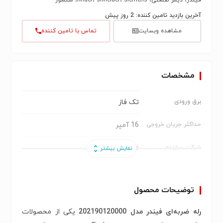
آخرین بازدید تامین کننده: 2 روز پیش
مشاهده وبسایت
تماس با تامین کننده
مشخصات
تک فاز
برق ورودی
16 آمپر
حداکثر جریان خروجی
فیندر FINDER
شرکت سازنده
202190120000
مدل
توضیحات محصول
12 ولت
ولتاژ ورودی
رله ضربه‌ای فیندر مدل 202190120000
یکی از محصولات
ایتالیا
کشور سازنده