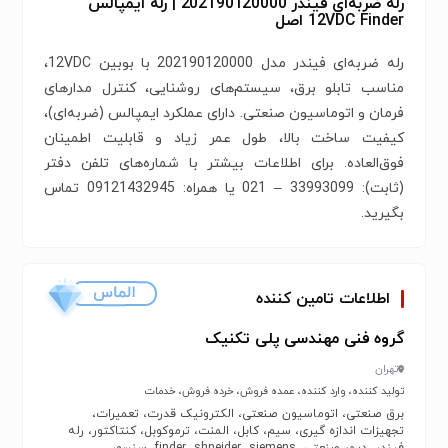
رله ضربه‌ای فیندر 202190120000 | رله ایمپالس
12VDC Finder اصل
رله ضربه‌ای فیندر مدل 202190120000 با بوبین 12VDC،
مناسب تابلو برق، سیستم‌های روشنایی، کنترل مدارهای
فرمان و اتوماسیون صنعتی. دارای عملکرد ایمپالس (ضربه‌ای)،
کیفیت ساخت بالا، طول عمر زیاد و قابلیت اطمینان
فوق‌العاده. برای اطلاعات بیشتر با شماره‌‌های تلفن دفتر
(ثابت): 33993099 – 021 یا همراه: 09121432945 تماس
بگیرید.
اطلاعات تامین کننده
گروه فنی مهندسی پلی تکنیک
تهران
تولید کننده، وارد کننده، عمده فروش، خرده فروش، خدمات
برق صنعتی، اتوماسیون صنعتی، الکترونیک قدرت، تعمیرات،
تجهیزات اندازه گیری، سیم، کابل، المنت، ترموکوبل، کنتاکتور، رله
فیندر، دیمر صنعتی، finder، shneider، siemens، سنسور