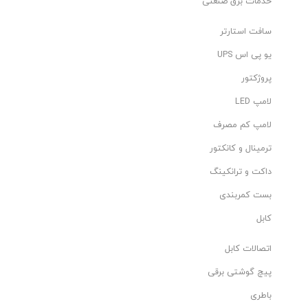
خدمات برق صنعتی
​​ اتوماسیون صنعتی
​​ مدارهای فرمان
سافت استارتر
​​ پروژه‌های برق ساختمان
یو پی اس UPS
​​ سیستم‌های کنترل و مانیتورینگ
پروژکتور
برای کسب اطلاعات بیشتر با شماره زیر تماس حاصل فرمایید
لامپ LED
:
لامپ کم مصرف
دفتر(ثابت): 33993099 - 021
همراه (خط یک): 09121432945
ترمینال و کانکتور
🔹 موجود در فروشگاه پلی تکنیک
داکت و ترانکینگ
بست کمربندی
کابل
اتصالات کابل
پیچ گوشتی برقی
باطری