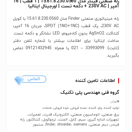
رله صنعتی فیندر مدل 15.61.8.230.0560 | 1 قطب | 16
آمپر | 230V AC + دکمه تست | اورجینال ایتالیا
رله مینیاتوری صنعتی Finder مدل 15.61.8.230.0560 با کویل
230V AC، یک قطب SPDT (1NO+1NC)، جریان 16 آمپر،
کنتاکت AgSnO2 بدون کادمیوم، LED نشانگر و دکمه تست.
ساخت ایتالیا. برای اطلاعات بیشتر با شماره‌‌ تلفن دفتر
(ثابت): 33993099 – 021 یا همراه: 09121432945 تماس
بگیرید.
اطلاعات تامین کننده
گروه فنی مهندسی پلی تکنیک
تهران
تولید کننده، وارد کننده، عمده فروش، خرده فروش، خدمات
برق صنعتی، اتوماسیون صنعتی، الکترونیک قدرت، تعمیرات،
تجهیزات اندازه گیری، سیم، کابل، المنت، ترموکوبل، کنتاکتور، رله
فیندر، دیمر صنعتی، finder، shneider، siemens، سنسور