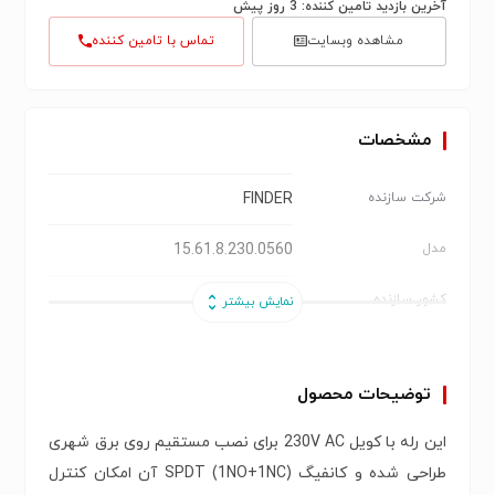
آخرین بازدید تامین کننده: 3 روز پیش
مشاهده وبسایت
تماس با تامین کننده
مشخصات
FINDER
شرکت سازنده
15.61.8.230.0560
مدل
ایتالیا
کشور سازنده
15 Series – Modular Step Relay
سری
توضیحات محصول
رله مینیاتوری صنعتی
نوع
این رله با کویل 230V AC برای نصب مستقیم روی برق شهری
230V AC
ولتاژ بوبین
طراحی شده و کانفیگ SPDT (1NO+1NC) آن امکان کنترل