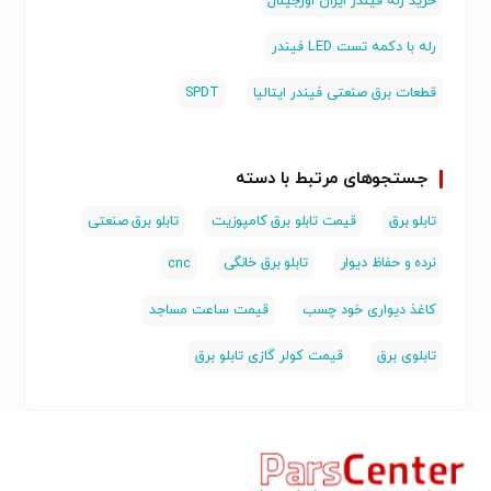
خرید رله فیندر ایران اورجینال
• ساخت ایتالیا — کیفیت اروپایی
رله با دکمه تست LED فیندر
کاربردها
قطعات برق صنعتی فیندر ایتالیا
SPDT
• تابلوهای کنترل صنعتی و اتوماسیون
• سیستم‌های BMS و اتوماسیون ساختمان
• کنترل روشنایی و بارهای القایی 230V
جستجوهای مرتبط با دسته
• مدارات interlocking و حفاظتی
تابلو برق
قیمت تابلو برق کامپوزیت
تابلو برق صنعتی
• کنترل موتورها و پمپ‌های صنعتی
نرده و حفاظ دیوار
تابلو برق خانگی
cnc
برای کسب اطلاعات بیشتر با شماره زیر تماس حاصل فرمایید
کاغذ دیواری خود چسب
قیمت ساعت مساجد
:
دفتر(ثابت): 33993099 - 021
تابلوی برق
قیمت کولر گازی تابلو برق
همراه (خط یک): 09121432945
🔹 موجود در فروشگاه پلی تکنیک