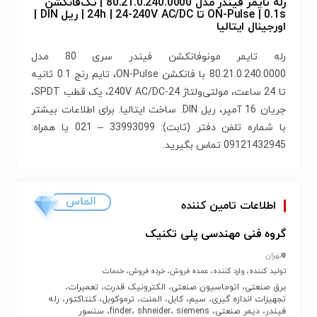
رله تایمر فیندر مدل 80.21.0.240.0000 | تک‌فانکشن
ON-Pulse | 0.1s تا 24h | 24-240V AC/DC | ریل DIN |
اورجینال ایتالیا
رله تایمر مونوفانکشن فیندر سری 80 مدل
80.21.0.240.0000 با فانکشن ON-Pulse، تایم رنج 0.1 ثانیه
تا 24 ساعت، مولتی‌ولتاژ 24-240V AC/DC، یک قطب SPDT،
جریان 16 آمپر، ریل DIN. ساخت ایتالیا. برای اطلاعات بیشتر
با شماره‌‌ تلفن دفتر (ثابت): 33993099 – 021 یا همراه:
09121432945 تماس بگیرید.
اطلاعات تامین کننده
گروه فنی مهندسی پلی تکنیک
تهران
تولید کننده، وارد کننده، عمده فروش، خرده فروش، خدمات
برق صنعتی، اتوماسیون صنعتی، الکترونیک قدرت، تعمیرات،
تجهیزات اندازه گیری، سیم، کابل، المنت، ترموکوبل، کنتاکتور، رله
فیندر، دیمر صنعتی، finder، shneider، siemens، سنسور