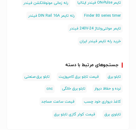
تایمر ON-Pulse فیندر ایتالیا
رله زمانی مونوفانکشن فیندر
سیستم‌ها
20- تا +50 درجه
دمای عملکرد
Finder 80 series timer
رله تایمر DIN Rail 16A فیندر
• 6 بازه زمانی — از 0.1 ثانیه تا 24 ساعت
• فانکشن ON-Pulse — ایده‌آل برای روشنایی راهرو و
CE، EAC، RoHS
استانداردها
تایمر مولتی‌ولتاژ 24-240V فیندر
فرآیندهای زمانبندی‌شده
🇮🇹 ایتالیا
کشور سازنده
خرید رله تایمر فیندر ایران
• تنظیم آسان با پیچ‌گوشتی معمولی
• ایزولاسیون بالا بین ورودی و خروجی
• جریان 16 آمپر — مناسب بارهای سنگین
جستجوهای مرتبط با دسته
• عرض فشرده 17.5mm — صرفه‌جویی در فضا
• ساخت ایتالیا — کیفیت اروپایی
تابلو برق
قیمت تابلو برق کامپوزیت
تابلو برق صنعتی
نرده و حفاظ دیوار
تابلو برق خانگی
cnc
کاربردها
• کنترل روشنایی راهروها با تأخیر خاموشی
کاغذ دیواری خود چسب
قیمت ساعت مساجد
• زمان‌بندی فرآیندهای صنعتی و ماشین‌آلات
تابلوی برق
قیمت کولر گازی تابلو برق
• سیستم‌های تهویه و فن با تأخیر
• کنترل پمپ‌ها با تأخیر روشن/خاموش
• سیستم‌های اعلام حریق و انتظار