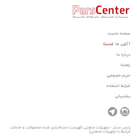
• اتوماسیون ساختمان و BMS
برای کسب اطلاعات بیشتر با شماره زیر تماس حاصل فرمایید
:
صفحه نخست
دفتر(ثابت): 33993099 - 021
آگهی ها
(جدید)
همراه (خط یک): 09121432945
درباره ما
🔹 موجود در فروشگاه پلی تکنیک
راهنما
حریم خصوصی
شرایط استفاده
پشتیبانی
پارس سنتر
- تجهیزات صنعتی (فهرست دسته‌بندی شده محصولات و خدمات
مرتبط با تجهیزات صنعتی)