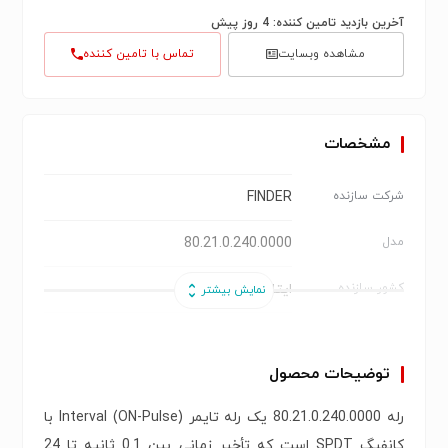
آخرین بازدید تامین کننده: 4 روز پیش
مشاهده وبسایت
تماس با تامین کننده
مشخصات
FINDER
شرکت سازنده
80.21.0.240.0000
مدل
ایتالیا
کشور سازنده
80 Series – Time Delay Relay
سری
توضیحات محصول
رله تایمر مونوفانکشن
نوع
رله 80.21.0.240.0000 یک رله تایمر Interval (ON-Pulse) با
ON-Pulse (پالس با تأخیر روشن)
فانکشن
کانفیگ SPDT است که تأخیر زمانی بین 0.1 ثانیه تا 24