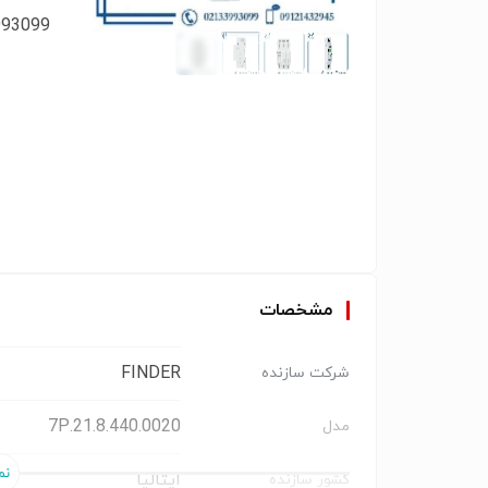
33993099 – 021 یا همراه: 1432945
مشخصات
FINDER
شرکت سازنده
7P.21.8.440.0020
مدل
ایتالیا
کشور سازنده