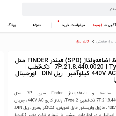
گهی ها
درخواست خرید
تعرفه
وبلاگ
(جدید)
 برق صنعتی
تابلو برق
محافظ اضافه‌ولتاژ (SPD) فیندر FINDER مدل
7P.21.8.440.0020 | Type 2 | تک‌قطب |
440V AC | 40 کیلوآمپر | ریل DIN | اورجینال
ا
محافظ صاعقه و اضافه‌ولتاژ Finder سری 7P مدل
7P.21.8.440.0020 تک‌قطبی Type 2، ولتاژ کاری 440V AC، جریان
تخلیه 40kA، ماژول واریستور قابل تعویض، نشانگر بصری، ریل DIN.
تالیا. برای اطلاعات بیشتر با شماره‌‌ تلفن دفتر (ثابت):