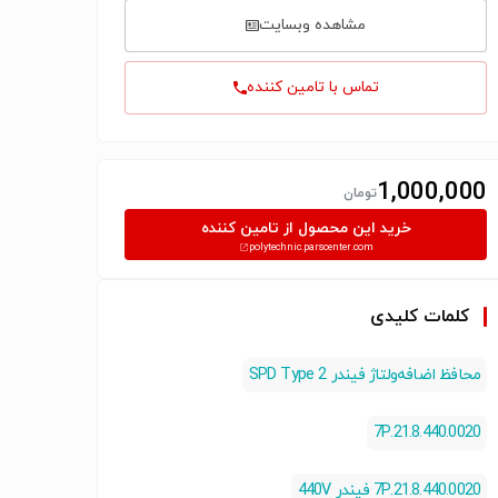
مشاهده وبسایت
تماس با تامین کننده
1,000,000
تومان
خرید این محصول از تامین کننده
polytechnic.parscenter.com
کلمات کلیدی
محافظ اضافه‌ولتاژ فیندر SPD Type 2
7P.21.8.440.0020
7P.21.8.440.0020 فیندر 440V