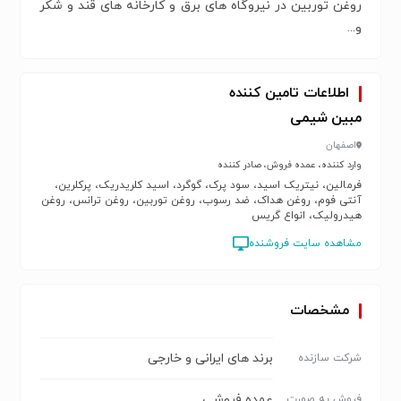
روغن توربین در نیروگاه های برق و کارخانه های قند و شکر
و...
اطلاعات تامین کننده
مبین شیمی
اصفهان
وارد کننده، عمده فروش، صادر کننده
فرمالین، نیتریک اسید، سود پرک، گوگرد، اسید کلریدریک، پرکلرین،
آنتی فوم، روغن هداک، ضد رسوب، روغن توربین، روغن ترانس، روغن
هیدرولیک، انواع گریس
مشاهده سایت فروشنده
مشخصات
برند های ایرانی و خارجی
شرکت سازنده
عمده فروشی
فروش به صورت