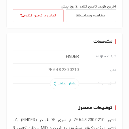
آخرین بازدید تامین کننده: 2 روز پیش
مشاهده وبسایت
تماس با تامین کننده
مشخصات
FINDER
شرکت سازنده
7E.64.8.230.0210
مدل
ایتالیا
کشور سازنده
Finder
برند
توضیحات محصول
کنتور انرژی تک‌فاز هوشمند
نوع محصول
کنتور 7E.64.8.230.0210 از سری 7E فیندر (FINDER) یک
7E Series – Energy Meter
سری
کنتور انرژی تک‌فاز هوشمند با تأییدیه MID و دقت کلاس B