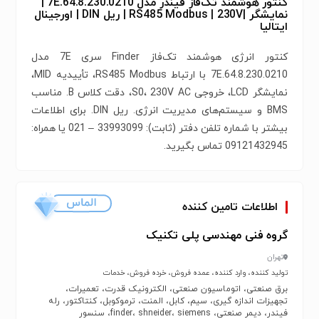
کنتور هوشمند تک‌فاز فیندر مدل 7E.64.8.230.0210 |
نمایشگر |RS485 Modbus | 230V | ریل DIN | اورجینال
ایتالیا
کنتور انرژی هوشمند تک‌فاز Finder سری 7E مدل
7E.64.8.230.0210 با ارتباط RS485 Modbus، تأییدیه MID،
نمایشگر LCD، خروجی S0، 230V AC، دقت کلاس B. مناسب
BMS و سیستم‌های مدیریت انرژی. ریل DIN. برای اطلاعات
بیشتر با شماره‌‌ تلفن دفتر (ثابت): 33993099 – 021 یا همراه:
09121432945 تماس بگیرید.
اطلاعات تامین کننده
گروه فنی مهندسی پلی تکنیک
تهران
تولید کننده، وارد کننده، عمده فروش، خرده فروش، خدمات
برق صنعتی، اتوماسیون صنعتی، الکترونیک قدرت، تعمیرات،
تجهیزات اندازه گیری، سیم، کابل، المنت، ترموکوبل، کنتاکتور، رله
فیندر، دیمر صنعتی، finder، shneider، siemens، سنسور