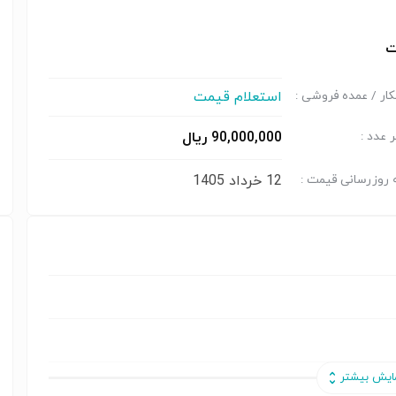
ت
استعلام قیمت
ار / عمده فروشی :
90,000,000 ریال
 عدد :
12 خرداد 1405
 روزرسانی قیمت :