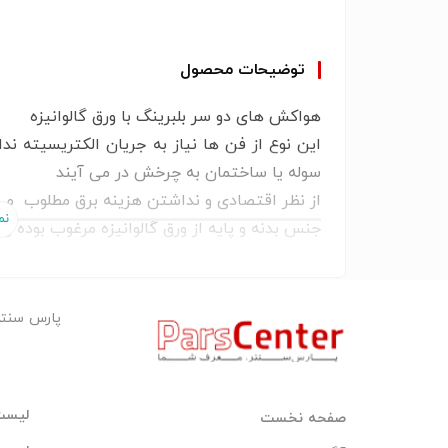
بادی
هواکش سقفی
توضیحات محصول
هواکش های دو سر بلبرینگ با ورق گالوانیزه
این نوع از فن ها نیاز به جریان الکتریسیته ند
سوله یا ساختمان به چرخش در می آیند
از نظر اقتصادی و نداشتن هزینه برق مطلوب می 
جنس بدنه و پایه از ورق گالوانیزه مرغوب بوده و 
پایه این فن ها به دو نوع جهت استفاده در سط
پایه مخصوص سطح شیب دار به گونه ای طراحی شد
پارس سنت
50Cm و 70Cm ساخته می شوند .
باشد .
لیست
صفحه نخست
فن مکانیکی گردان