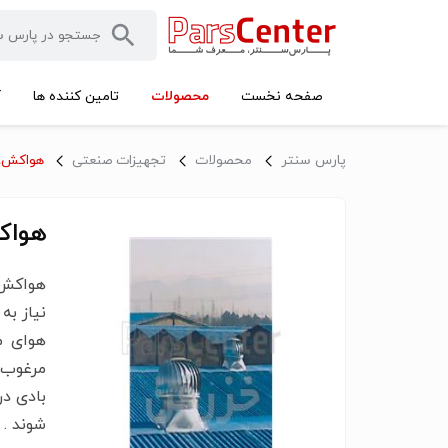
محصولات
صفحه نخست
تامین کننده ها
آ
پارس سنتر
محصولات
تجهیزات صنعتی
هواکش،
هواکش سقف
هواکش 
نیاز به
هوای م
مرغوب 
شوند .