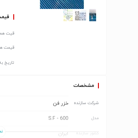
قیم
قیت همک
قیمت هر
تاریخ به
مشخصات
خزر فن
شرکت سازنده
S.F - 600
مدل
ایران
کشور سازنده