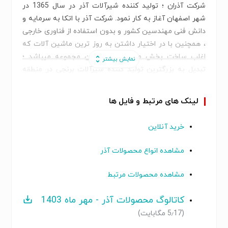
شرکت آذران ؛ تولید کننده شیرآلات آذر در سال 1365 در
شهر اصفهان آغاز به کار نمود. شرکت آذر با اتکا به سرمایه و
دانش فنی مهندسین کشور و بدون استفاده از فناوری خارجی
، همچنین با در اختیار داشتن به روز ترین ماشین آلات که
اغلب ساخت بخش ماشین سازی این مجموعه میباشد ؛
تبدیل به بزرگترین تولید کننده شیرآلات برنجی در منطقه
تبدیل شده است.
محصولات آذر هم از نظر کیفیت و هم از نظر تنوع کالای
لینک های مرتبط و فایل ها
تولیدی ، بدون شک یکی از پیشروان تولید شیرآلات برنجی و
شیرآلات گازی در ایران است. محصولات تولیدی شرکت آذر
خرید آنلاین
دارای تمامی استاندارد های مرتبط و بروز معتبر داخلی و
خارجی میباشد.
مشاهده انواع محصولات آذر
محصولات آذر ، در عرصه تاسیسات کاربرد بسیار گسترده ای
دارد و میتوان این محصولات را در صنایع و تاسیسات مختلف
مشاهده محصولات مرتبط
از جمله ؛ خطوط انتقال گاز و آب ، لوله کشی داخلی ساختمان
، صنایع کشاورزی و سایر سیستم های تاسیساتی مورد
کاتالوگ محصولات آذر - مهر ماه 1403
استفاده قرار داد.
(5٫17 مگابایت)