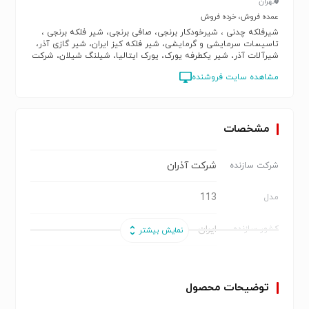
تهران
عمده فروش، خرده فروش
شیرفلکه چدنی ، شیرخودکار برنجی، صافی برنجی، شیر فلکه برنجی ،
تاسیسات سرمایشی و گرمایشی، شیر فلکه کیز ایران، شیر گازی آذر،
شیرآلات آذر، شیر یکطرفه یورک، یورک ایتالیا، شیلنگ شیلان، شرکت
کیز ایران، شیرآلات چدنی وگ، وگ امید گلستان، ایتاپ ایتالیا، itap
مشاهده سایت فروشنده
مشخصات
شرکت آذران
شرکت سازنده
113
مدل
ایران
کشور سازنده
برنجی با روکش کروم
جنس بدنه
توضیحات محصول
40
تعداد در کارتن