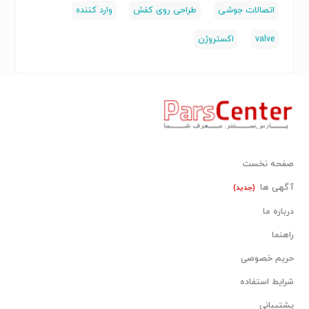
درانواع 309 و 310 نیز می‌باشند.
اتصالات جوشی
طراحی روی کفش
وارد کننده
valve
اکستروژن
لوله استیل 304
لوله استیل ضد زنگ 304 , 304L یک فولاد ضد زنگ کروم – نیکل با
کربن بسیار کم 18-8 است که در برابر خوردگی و خوردگی بین دانه ای
پس از جوشکاری دارای مقاومت خوبی است. کربن کم موجود در لوله
استیل، ایجاد کاربید های مضر را تا حد زیادی محدود می کند، به طوری
که این گرید از لوله استیل می تواند با خیال راحت برای اکثر عملیات
صفحه نخست
جوشکاری و جاهایی که دمای محدوده کار محدود به 800 درجه
فارنهایت است، استفاده شود. این لوله استیل در شرایط انجماد، غیر
آگهی ها
(جدید)
مغناطیسی است و در عملیات حرارتی انعطاف پذیر نیست. هم میزان
درباره ما
سختی و هم قدرت کششی لوله استیل را می توان بوسیله کارهای
سرد افزایش داد ، اگرچه این کار ممکن است باعث کاهش خاصیت
راهنما
مغناطیسی آن شود.
حریم خصوصی
شرایط استفاده
استاندارد آلیاژی و ابعاد ضخامت لوله:
پشتیبانی