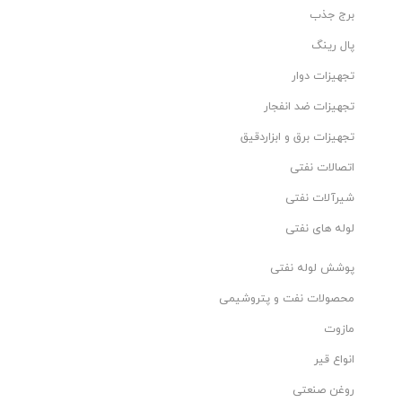
ها، روغن های خام و تصفیه شده و غیره، باشند، از این مواد ساخته
برج جذب
می شوند. بدلیل کمبود خاصیت مغناطیسی، استفاده از آن برای ابزار
پال رینگ
نیز بسیار مطلوب است.همچنین از این لوله استیل در کارهای معماری
نیز به طور گسترده ای استفاده می شود. لوله استیل 304 , 304L در
تجهیزات دوار
جاهایی که مقاومت در برابر خوردگی مورد نیاز است کاربرد دارد، اما
تجهیزات ضد انفجار
درجه حرارت بالا شامل آن نمی شود. لوله استیل 304 / 304L در
کارهایی که نیاز به جوشکاری دارد هم استفاده می شود. 304 / 304L
تجهیزات برق و ابزاردقیق
از ویژگی های کششی، شکل گیری و مهر زنی خوبی نیز برخوردار است.
اتصالات نفتی
شیرآلات نفتی
لوله استیل 304 مانیسمان(بدون درز) رده80
لوله های نفتی
لوله استیل 304 مانیسمان رده 80 سایز "2/1
پوشش لوله نفتی
لوله استیل 304 مانیسمان رده 80 سایز "4/3
محصولات نفت و پتروشیمی
مازوت
لوله استیل 304 مانیسمان رده 80 سایز "1
انواع قیر
لوله استیل 304 مانیسمان رده 80 سایز "4/1 1
روغن صنعتی