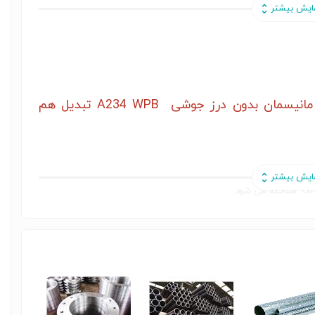
تبدیل صاف فولادی Concentric Reducer مانیسمان بدون درز جوشی A234 WPB تبدیل هم
مورد استفاده میگردد.
تبدیل ها در دو مدل هم مرکز (صاف) concentric یا تبدیل غیر هم مرکز(کج) eccentric تولید میگردد. و در رده های ضخامتی مختلف بر