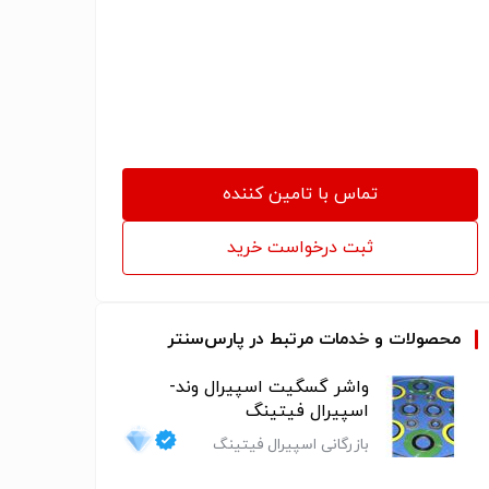
carbon steel، فروش شیرآلات استنلس استیلvalve
stainless steel، فروش شیر آلات آلیاژیvalve super
Alloy، فروش اتصالات فولادیfitting carbon steel، فروش
اتصالات استنلس استیلfitting stainless steel، فروش
اتصالات آلیاژیfitting super Alloy، فروش لوله رده 40،
فروش استاد بولت، فروش پیچ و مهرهnut & bolt
تماس با تامین کننده
ثبت درخواست خرید
محصولات و خدمات مرتبط در پارس‌سنتر
واشر گسگیت اسپیرال وند-
اسپیرال فیتینگ
بازرگانی اسپیرال فیتینگ