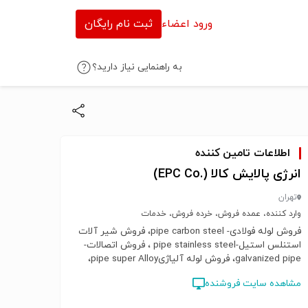
ورود اعضاء
ثبت نام رایگان
به راهنمایی نیاز دارید؟
اطلاعات تامین کننده
انرژی پالایش کالا (.EPC Co)
تهران
وارد کننده، عمده فروش، خرده فروش، خدمات
فروش لوله فولادی- pipe carbon steel، فروش شیر آلات
استنلس استیل-pipe stainless steel ، فروش اتصالات-
galvanized pipe، فروش لوله آلیاژیpipe super Alloy،
فروش فلنج فولادی flange carbon steel ، فروش فلنج
مشاهده سایت فروشنده
استنلس استیلflange stainless steel، فروش فلنج
آلیاژیflange super Alloy، فروش شیرآلات فولادی valve