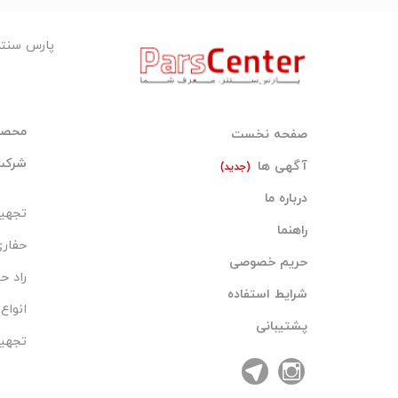
# گسکت اسپیرال , اسپیرال وند , واشر کلینگریت , فر
گسکت نفت گاز , گسکت اسپیرال استیل , نماینده گسک
پارس سنت
لاستیکی, نوار گسکت فلنج, گسکت فلنج کانال, اسپیرال ون
وند , واشر-کلینگریت , فروش-گسکت-اسپیرال , خرید-گس
محصول
صفحه نخست
شرکت‌
آگهی ها
(جدید)
304, استنلس استیل 304, واشر لاستیک
درباره ما
تجهیز
راهنما
حفار
فروش ورق کلینگریت, فروش ورق نسوز کلینگریت, فروش
حریم خصوصی
راد ح
شرایط استفاده
انوا
و مهره خشکه, پیچ و مهره 10.9, می
پشتیبانی
فولادی, پیچ و مهره داکرومات, پیچ و مهره آهنی, پیچ و 
تجهیز
پیچ خشکه, پیچ آچاری, پیچ خودکار,فروش, فروشنده, خرید,