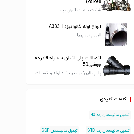
valves)
شرکت ساخت آوران دیوا
لوله استیل 304
لوله اسپیرال
لوله گالوانیزه
لوله و ت
رده 80-PIPE
فولادی - SPIRAL
سبک -
کننده ل
انواع لوله گالوانیزه | A333
STEEL TP
PIPE-انرژی
galvanized pipe
استنلس
البرز پترو پویا
PIPE stai
پالایش کالا
- انرژی پالایش
آلیاژی
شیرآلات و
لوله، شیرآلات و
لوله، شیرآلات و
لوله، شی
steel 304-انرژی
کالا
 - سایر
اتصالات - سایر
اتصالات - سایر
اتصالات 
 کالا
اتصالات پلی اتیلن سه راه90درجه
جوشی50
پایپ لاین/تولیدوعرضه لوله و اتصالات
پلی اتیلن
کلمات کلیدی
تبدیل مانیسمان رده 40
تبدیل مانیسمان رده STD
تبدیل مانیسمان SGP