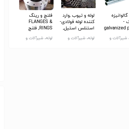
تبدیل صاف مانیسمان(بدون درز) فولادی رده 40 بنکن سایز*14”"16
گالوانیزه
لوله و تیوب ,وارد
فلنج و رینگ
 -
کننده لوله فولادی-
FLANGES &
galvanized 
استنلس استیل,
RINGS, فلنج
 304-
رژی پالایش
آلیاژی
کلاس 150-انرژی
nless
 شیرآلات و
لوله، شیرآلات و
لوله، شیرآلات و
لوله، 
پالایش کالا
ات - سایر
اتصالات - سایر
اتصالات - سایر
اتصالات
پالایش