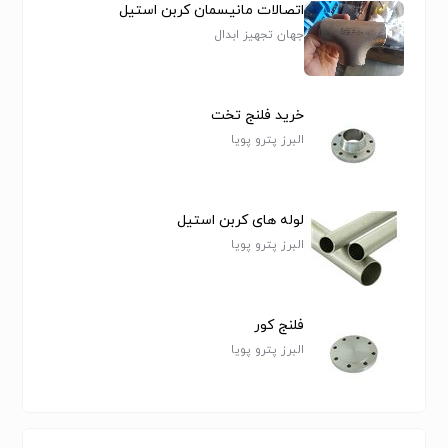
اتصالات مانیسمان کربن استیل
جهان تجهیز ابدال
خرید فلنج تخت
البرز پترو پویا
سردنده مانیسمان رده 40 , سردنده مانیسمان بنکن , سردنده بدون درز
بنکن
# گسکت اسپیرال , اسپیرال وند , واشر کلینگریت , فروش گسکت
لوله های کربن استیل
البرز پترو پویا
اسپیرال , خرید گسکت , گسکت نان آزبست , فروشنده گسکت نفت گاز
, گسکت اسپیرال استیل , نماینده گسکت کلینگر , گسکت کلینگریت,
گسکت, گسکت سیلیکونی, گسکت لاستیکی, نوار گسکت فلنج, گسکت
فلنج کور
فلنج کانال, اسپیرال وند, گسکت اسپیرال وند, اسپیرال فیتینگ, گسکت-
البرز پترو پویا
اسپیرال , اسپیرال-وند , واشر-کلینگریت , فروش-گسکت-اسپیرال , خرید-
گسکت , گسکت-نان-آزبست , فروشنده-گسکت-نفت-گاز, واشر فنری,
واشر تخت, واشر نسوز, واشر کاغذی, واشر کلینگریت, واشر اسپیرال
304, واشر اسپیرال 316, فروش اسپیرال وند, گسگیت اسپیرال وند,