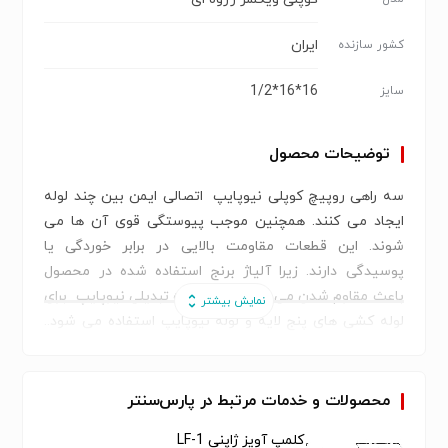
ایران
کشور سازنده
16*16*1/2
سایز
توضیحات محصول
سه راهی روپیچ کوپلی نیوپایپ اتصالی ایمن بین چند لوله
ایجاد می کنند. همچنین موجب پیوستگی قوی آن ها می
شوند. این قطعات مقاومت بالایی در برابر خوردگی یا
پوسیدگی دارند. زیرا آلیاژ برنج استفاده شده در محصول
باعث مقاوم شدن می گردد. این سه راه تبدیلی نیوپایپ برای
لوله کشی های پنج لایه و لوله نیوپایپ استفاده می شود..
مناسب برای سایز انشعابات مشابه با خط اصلی می باشد. سه
راهی روپیچ قابل استفاده برای تاسیسات مکانیکی و لوله
کشی ساختمان است.
محصولات و خدمات مرتبط در پارس‌سنتر
آب بندی فوق العاده بالایی دارد. به خوبی از نشتی آب در
کلمپ آویز ژاپنی LF-1
تاسیسات ساختمانی جلوگیری می کند. این محصولات دارای