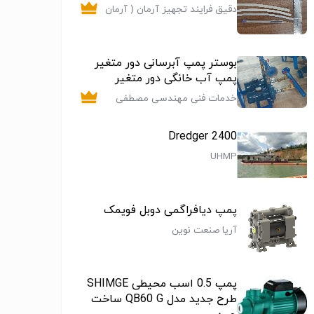
دقیق فرایند تجهیز آرمان ( آرمان
کنترل)
بوستر پمپ آبرسانی دور متغیر
پمپ آب خانگی دور متغیر
خدمات فنی مهندسی مصطفی
بهرامی (الکتریکال مکانیکال )
Dredger 2400
UHMP
پمپ دیافراگمی دوبل فویمک
آریا صنعت نوین
پمپ 0.5 اسب محیطی SHIMGE
طرح جدید مدل QB60 G ساخت