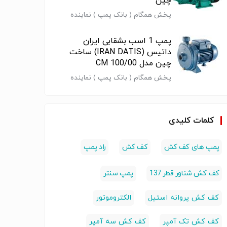
چین
پخش همگام ( بانک پمپ ) نماینده
رسمی تجهیزات گرمایشی و سرمایشی
تماس 09122808185
پمپ 1 اسب بشقابی ایران
داتیس (IRAN DATIS) ساخت
چین مدل CM 100/00
پخش همگام ( بانک پمپ ) نماینده
رسمی تجهیزات گرمایشی و سرمایشی
تماس 09122808185
کلمات کلیدی
منبع 100لیتری
منبع 40لیتری
پمپ ابارا 1 اسب
پمپ دو 
پمپ های کف کش
کف کش
راد پمپ
درجه دار وال
بدون پایه وال
بشقابی ( EBARA )
اب
تا150 لیتری منبع
تا150 لیتری منبع
ساخت ایتالیا مدل
کف کش شناور قطر 137
پمپ سنتر
مپ سنتر
آب , پمپ سنتر
CMA 1.00 M/B
ساخت ای
پمپ
پمپ
پمپ
(پمپ سنتر)
3.00 T
کف کش پروانه استیل
الکتروموتور
(پمپ س
کف کش تک آمپر
کف کش سه آمپر