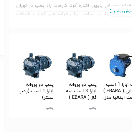
رژی مصرفی پایین اشاره کرد. کارخانه راد پمپ در تهران
گی های مجاز در سراسر ایران عرضه می شوند و خدمات
طریق آنها ارائه می شود. برای دریافت مشاوره، استعلام
 راد می توانید با کارشناسان ما در واحد فروش تماس
پمپ ابارا 1 اسب
پمپ دو پروانه
پمپ دو پروانه
بشقابی ( EBARA )
ابارا 3 اسب سه
ابارا 1 اسب (پمپ
 ایتالیا مدل
فاز ( EBARA )
سنتر)
CMA 1.00 
ساخت ایتالیا مدل
آب ,پ
پمپ
پمپ
پمپ
 سنتر)
CDA 3.00 T
(پمپ سنتر)