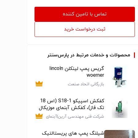
تماس با تامین کننده
ثبت درخواست خرید
محصولات و خدمات مرتبط در پارس‌سنتر
گریس پمپ لینکلن lincoln
woerner
بازرگانی اتحاد صنعت
کفکش اسپیکو S18-1 (اس 18
تک فاز)، کفکش آبنمای موزیکال
شرکت فنی مهندسی آرین|آبنمای
موزیکال|ابنما هارمونیک|پرده آب
نوشتاری|آبنمای دکوراتیو خانگی|
شیلنگ پمپ های پریستالتیک
نازل آبنما