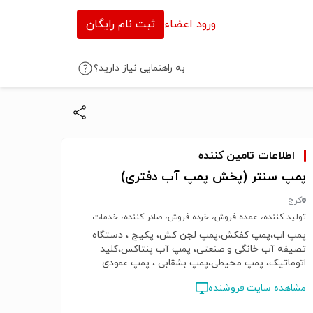
ورود اعضاء
ثبت نام رایگان
به راهنمایی نیاز دارید؟
اطلاعات تامین کننده
پمپ سنتر (پخش پمپ آب دفتری)
کرج
تولید کننده، عمده فروش، خرده فروش، صادر کننده، خدمات
پمپ اب،پمپ کفکش،پمپ لجن کش، پکیج ، دستگاه
تصیفه آب خانگی و صنعتی، پمپ آب پنتاکس،کلید
اتوماتیک، پمپ محیطی،پمپ بشقابی ، پمپ عمودی
طبقاتی،پمپ سیر کولاتور، کولر گازی، کولر گازی
مشاهده سایت فروشنده
اسپیلت،پکیج شوفاژ دیواری،رادیاتور پانلی، لوازم جانبی
پمپ