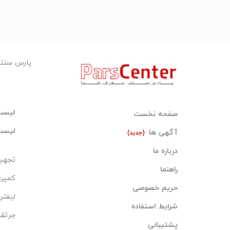
پارس سنت
لیست
صفحه نخست
لیست
آگهی ها
(جدید)
درباره ما
تجهیز
راهنما
کمپر
حریم خصوصی
لیفتر
شرایط استفاده
جرثقی
پشتیبانی