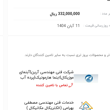
332,000,000 ریال
 عدد :
11 آبان 1404
 روزرسانی قیمت :
ر و محصولات بروز تری نسبت به سایر تامین کنندگان دارند.
شرکت فنی مهندسی آرین|آبنمای
موزیکال|ابنما هارمونیک|پرده آب
نوشتاری|آبنمای دکوراتیو خانگی|نازل
تماس با تامین کننده
آبنما
خدمات فنی مهندسی مصطفی
بهرامی (الکتریکال مکانیکال )