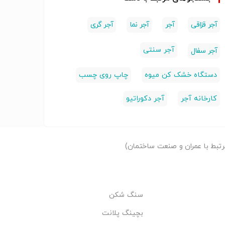
آجر قزاقی
آجر
آجر نما
آجر گری
آجر سنتی
آجر سفال
دستگاه خشک کن میوه
چاپ روی چسب
کارخانه آجر
آجر دکوراتیو
تبط با عمران و صنعت ساختمان)
سنگ شکن
بچینگ پلانت