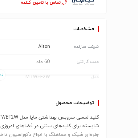
تماس با تامین کننده
مشخصات
Alton
شرکت سازنده
60 ماه
مدت گارانتی
MTWEF2W
مدل
تركیه
کشور سازنده
توضیحات محصول
خازنی
تکنولوژی تاچ
ضد خش
پنل کریستالی
شایسته برای کلیدهای سنتی در فضاهای امروزی 
جلوه‌ای شیک و هماهنگ با انواع دکوراسیون دا
نیازی نیست
تغییر زیرساخت