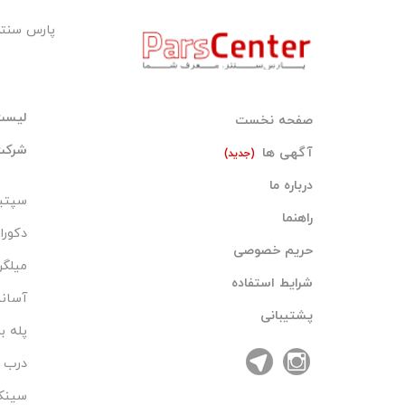
پارس سنت
لیست
صفحه نخست
شرکت‌
آگهی ها
(جدید)
درباره ما
سپتی
راهنما
دکورا
حریم خصوصی
میلگر
شرایط استفاده
آسان
پشتیبانی
پله ب
درب ا
سینک