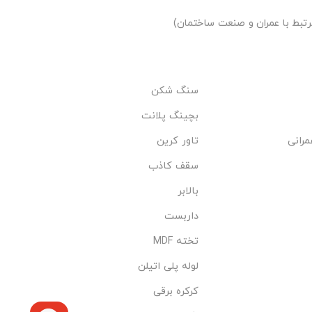
تبط با عمران و صنعت ساختمان)
سنگ شکن
بچینگ پلانت
مرانی
تاور کرین
سقف کاذب
بالابر
داربست
تخته MDF
لوله پلی اتیلن
کرکره برقی