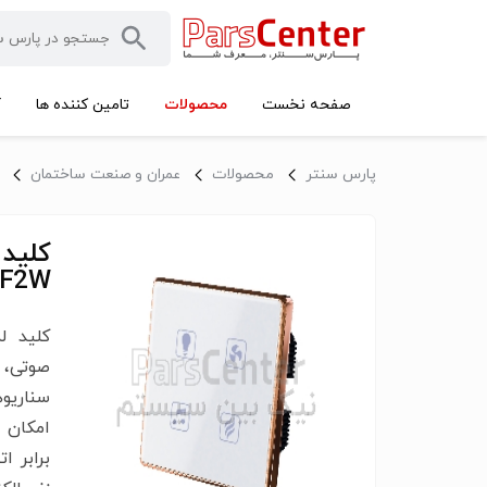
محصولات
صفحه نخست
تامین کننده ها
آ
پارس سنتر
محصولات
عمران و صنعت ساختمان
کلید
F2W
کلید ل
صوتی، 
سناریوه
امکان 
برابر ا