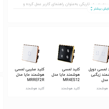
 بصری، در تاریکی به‌عنوان راهنمای کاربر عمل کرده و
پارچه برای مدیریت تجهیزات داخل سرویس بهداشتی است.
ی دقیق، امکان کنترل لامپ، هواکش، سیستم صوتی و
یکون‌های اختصاصی روی پنل شیشه‌ای، عملکرد هر پل را
 کاملاً ساده و شهودی باشد.
حالت دستی، حالت شب و حالت‌های اتوماتیک است. در
 سیستم صوتی و خوشبوکننده به‌صورت خودکار فعال شده
خاموش می‌شوند. این عملکرد باعث تهویه بهتر فضا،
د.
 لمسی دوپل
کلید لمسی
کلید صلیبی لمسی
کلید 
دستکش
املاً الکترونیکی (فاقد رله و قطعات متحرک) استفاده شده
ند زیگبی
هوشمند مایا مدل
هوشمند مایا مدل
استهلاک را به حداقل رسانده و عمر مفید کلید را به‌طور
 مدل
MR4ES12
MRREF2R
هنگام نشت گاز
MZ2E
متحرک همچنین باعث عدم ایجاد جرقه در زمان قطع و
 هوشمند
کلید هوشمند
کلید هوشمند
کلید ه
های مرطوب به شکل قابل توجهی ارتقا می‌دهد.
(220v و 5v)
ژول هوشمند به کانکتور رزرو شده داخل پنل، کلید لمسی
‌کشی، به کلید لمسی هوشمند تبدیل کند. برای کنترل از
ل تعویض توسط کاربر