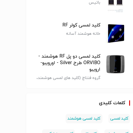
باتیس
کلید لمسی کولر RF
خانه هوشمند آسانه
کلید لمسی دو پل RF هوشمند -
ORVIBO طرح Silver - اورویبو-
ارویبو
گروه فنتاچ (کلید های لمسی هوشمند،
پریز هوشمند، ریموت کنترل هوشمند و
لمسی مایا
کلید لمسی
کلید لمسی دوپل
کلید ل
سنسورهای هوشمند)
چهارپل هوشمند
هوشمند زیگبی
هوشمند 
زیگبی مایا مدل
مایا مدل
4ES12
کلمات کلیدی
MZ2EF21
MZ4EF12
وشمند
کلید هوشمند
کلید هوشمند
کلید هو
کلید لمسی
کلید لمسی هوشمند