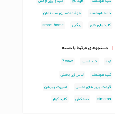
کلید هوشمند
کلید تاچ
کلید و پریز لوکس
خانه هوشمند
هوشمندسازی ساختمان
کلید وای فای
زیگبی
smart home
جستجوهای مرتبط با دسته
نرده
کلید لمسی
Z wave
کلید هوشمند
لباس زیر بافتنی
قیمت پریز های لمسی
اسپرت پیراهن
simaran
دستکش
کلید کولر