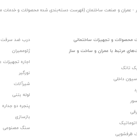
ر
- عمران و صنعت ساختمان (فهرست دسته‌بندی شده محصولات و خدمات مر
 محصولات و تجهیزات ساختمانی
درب ضد سرقت
های مرتبط با عمران و ساخت و ساز
ژئوممبران
اجاره تجهیزات ع
ک تانک
نورگیر
سیون داخلی
شیرآلات
د
لوله بتنی
سور
پنجره دو جداره
رقی
بازسازی
توماتیک
سنگ مصنوعی
 ظرفشویی