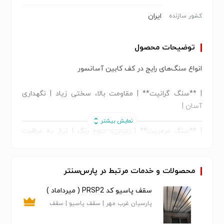
ایران
کشور سازنده
توضیحات محصول
انواع سنگ‌های رایج در کف کابین آسانسور
| **سنگ گرانیت** | مقاومت بالا، سختی زیاد | نگهداری
آسان |
| **سنگ مرمریت** | زیبایی، تنوع رنگ | نیاز به مراقبت
بیشتر |
| **سنگ تراورتن** | بافت طبیعی، خلل و فرج | نیاز به
محصولات و خدمات مرتبط در پارس‌سنتر
آب‌گریزی |
سقف پاسیو کد PRSP2 ( میرداماد )
پارسیان غرب مهر | سقف پاسیو | سقف
| **سنگ چینی (کریستال)** | مقاومت شیمیایی بالا |
حیاط خلوت | نورگیر حبابی
نگهداری ساده |