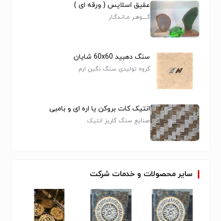
عقیق اسلایس ( ورقه ای )
سایر سنگ‌ها
گـــــوهـر مـانـدگـار
- ⚠️ **حساس به اسید:** مرمریت در برابر مواد اسیدی
(سرکه، آبلیمو، نوشابه) آسیب‌پذیر است
سنگ دهبید 60x60 شایان
گروه تولیدی سنگ نگین ارم
- **براق‌سازی:** نیاز به پولیش‌دهی مکررتر(هر ۳ تا ۶ ماه)
- **لکه‌گیری سریع:** لکه‌ها باید فوراً تمیز شوند
- **ساب‌زنی:** در صورت کدر شدن، ساب‌زنی و پولیش‌دهی
حرفه‌ای لازم است
انتیک کات بروکن یا اره ای و بامبی
صنایع سنگ گلریز انتیک
۴. نگهداری تخصصی سنگ تراورتن
🔧 **آب‌گریزی:** بسیار ضروری به دلیل خلل و فرج طبیعی
- **جلوگیری از جذب آلودگی:** مواد نفوذگر مخصوص
سایر
محصولات
و
خدمات
شرکت
تراورتن
برنامه زمان‌بندی نگهداری پیشنهادی
| بازه زمانی | عملیات |