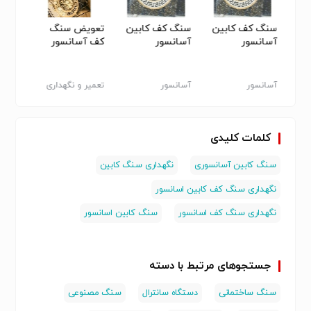
 سنگ
سنگ کف کابین
سنگ کف کابین
تعویض سنگ
تعوی
|------------|--------|
آسانسور
آسانسور
کف آسانسور
آسانس
| **روزانه** | جارو زدن و تمیز کردن سطحی |
| **هفتگی** | شستشو با آب و شوینده ملایم |
آسانسور
آسانسور
تعمیر و نگهداری
تعمیر 
آسانسور
آسانس
| **ماهانه** | بررسی درزها و لکه‌ها |
| **هر ۶ ماه** | بررسی و ترمیم آب‌گریزی/سیلر |
کلمات کلیدی
| **سالانه** | بازبینی کامل، پولیش‌دهی در صورت نیاز |
سنگ کابین آسانسوری
نگهداری سنگ کابین
| **براقیت سنگ** | در صورت براق کردن سنگ از اسپری کیلر
نگهداری سنگ کف کابین اسانسور
استفاده کنید |
نگهداری سنگ کف اسانسور
سنگ کابین اسانسور
برای خرید سنگ کف کابین آسانسوری با شماره ۰۹۱۰۲۱۴۲۰۳۳
تماس بگیرید.
جستجوهای مرتبط با دسته
سنگ ساختمانی
دستگاه سانترال
سنگ مصنوعی