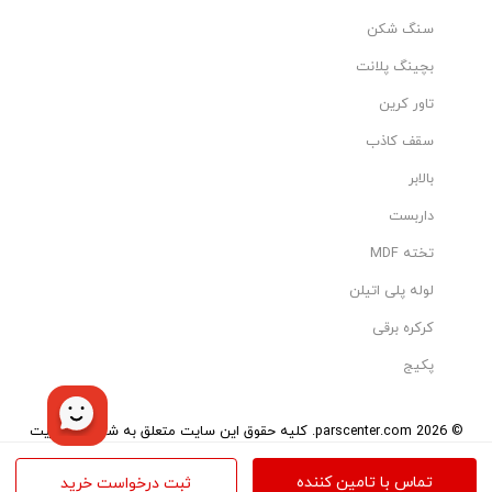
سنگ شکن
بچینگ پلانت
تاور کرین
سقف کاذب
بالابر
داربست
تخته MDF
لوله پلی اتیلن
کرکره برقی
پکیج
© 2026 parscenter.com. کلیه حقوق این سایت متعلق به شرکت مدیریت
هوشمند تاو می‌باشد.
تمامی کالاها و خدمات این سایت، حسب مورد دارای مجوزهای لازم از مراجع
تماس با تامین کننده
ثبت درخواست خرید