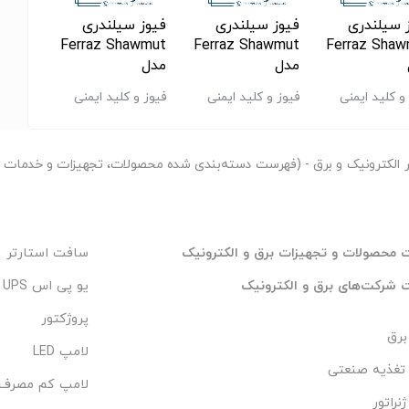
 سیلندری
فیوز سیلندری
فیوز سیلندری
فیوز 
برند Ferraz Shawmut که زیرمجموعه شرکت Mersen است، یکی از برندهای پیشرو در زمینه تجهیزات
awmut
Ferraz Shawmut
Ferraz Shawmut
Ferraz Sha
فیت بالا، دقت عملکرد و دوام زیاد در صنایع مختلف مورد
مدل
مدل
مدل
9V16
FR10AM40V25
FR22AM69V20
FR22GG69
و کلید ایمنی
فیوز و کلید ایمنی
فیوز و کلید ایمنی
فیوز و 
سایز 22×58 |
سایز 22×58 |
سایز 10×38 |
حفاظت از تجهیزات صنعتی و افزایش ایمنی سیستم‌های
فیوز صنعتی 32
فیوز صنعتی 20
فیوز صنعتی 25
رتی
آمپر aM مخصوص
آمپر پرسرعت
آمپر gG قدرتی
ر
الکترونیک و برق - (فهرست دسته‌بندی شده محصولات، تجهیزات و خدمات مر
موتور
محصولات و تجهیزات برق و الکترونیک
سافت استارتر
شرکت‌های برق و الکترونیک
یو پی اس UPS
پروژکتور
 برق
لامپ LED
تغذیه صنعتی
لامپ کم مصرف
نراتور