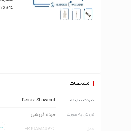
09121432945 
مشخصات
Ferraz Shawmut
شرکت سازنده
خرده فروشی
فروش به صورت
FR10AM40V25
مدل