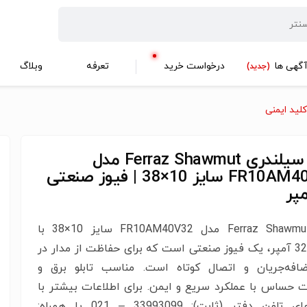
گهی ها
درخواست خرید
تعرفه
وبلاگ
(جدید)
کلید ایمنی
فیوز سیلندری Ferraz Shawmut مدل
FR10AM40V32 سایز 10×38 | فیوز صنعتی
فیوز Ferraz Shawmut مدل FR10AM40V32 سایز 10×38 با
جریان 32 آمپر، یک فیوز صنعتی است که برای حفاظت از مدار در
اضافه‌جریان و اتصال کوتاه است. مناسب تابلو برق و
ت حساس با عملکرد سریع و ایمن. برای اطلاعات بیشتر با
شماره‌‌های تلفن دفتر (ثابت): 33993099 – 021 یا همراه: