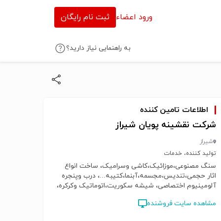
ورود اعضاء
ثبت نام رایگان
به راهنمایی نیاز دارید؟
اطلاعات تامین کننده
شرکت نقشینه پویان شیراز
شیراز
تولید کننده، خدمات
سنگ مصنوعی،موزائیک،کاشی وسرامیک، ساخت انواع
اثار حجمی،تندیس،مجسمه،آبنما،کتیبه...، درب وپنجره
آلومینیوم اختصاصی، شیشه سکوریت،اتوماتیک وکرکره،
درب وپنجرهupvc، یراق آلات درب وپنجره
مشاهده سایت فروشنده