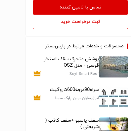
تماس با تامین کننده
ثبت درخواست خرید
محصولات و خدمات مرتبط در پارس‌سنتر
پوشش متحرک سقف استخر
قوسی - مدل OSZ
Seyf Smart Roof
سراه90درجه600کاروگیت
انرژیسازان نوین پارک سینا
سقف پاسیو +سقف کاذب (
شریعتی )