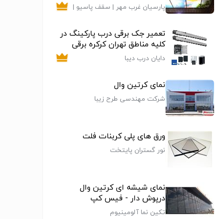
پارسیان غرب مهر | سقف پاسیو |
سقف حیاط خلوت | نورگیر حبابی
تعمیر جک برقی درب پارکینگ در
کلیه مناطق تهران کرکره برقی
دایان درب دیبا
نمای کرتین وال
شرکت مهندسی طرح زیبا
ورق های پلی کربنات فلت
نور گستران پایتخت
نمای شیشه ای کرتین وال
درپوش دار - فیس کپ
تکین نما آلومینیوم