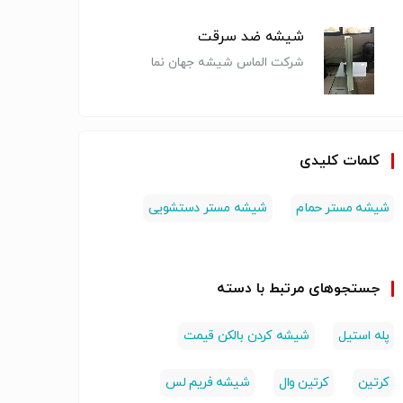
شیشه ضد سرقت
شرکت الماس شیشه جهان نما
ت واجراء
خدمات ویژه
طراحی،نصب
نصب ش
ای شیشه ای
تعمیرات درب
واجراء درب
نشکن و
کلمات کلیدی
یدر ،کریتن
های کرکره درب
وپنجره
دراستا
مل،وفریم
های شیشه ای
هایupvcوآلومینیوم
نمای ساختمان
خدمات مرتبط با
خدمات مرتبط با
خدمات مر
اتومات وسکوریت
اختصاصی
شیشه مستر حمام
شیشه مستر دستشویی
عمران و ساختمان -
عمران و ساختمان -
عمران و 
همراه با 3 سال
سایر
سایر
سایر
ضمانت
جستجوهای مرتبط با دسته
پله استیل
شیشه کردن بالکن قیمت
کرتین
کرتین وال
شیشه فریم لس