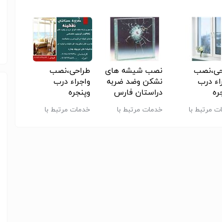
حی،نصب
نصب شیشه های
طراحی،نصب
سکوری
اء درب
نشکن وضد ضربه
واجراء درب
نما ه
ره
دراستان فارس
وپنجره
،اسپا
هایupvcوآلومینیوم
هایupvcوآلومینیوم
وال،لا
ت مرتبط با
خدمات مرتبط با
خدمات مرتبط با
اجرای 
صاصی
اختصاصی
لس
 و ساختمان -
عمران و ساختمان -
عمران و ساختمان -
سایر
سایر