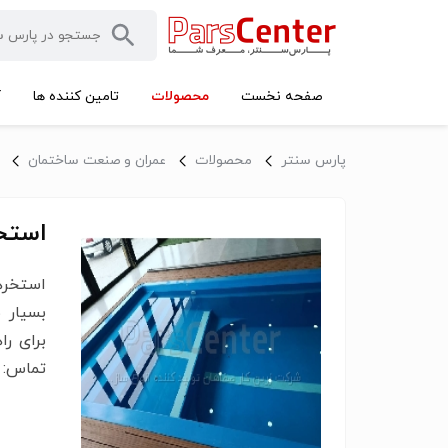
محصولات
صفحه نخست
تامین کننده ها
آ
پارس سنتر
محصولات
عمران و صنعت ساختمان
استخ
استخره
بسیار 
برای ر
تماس: 09131019466- 09128151307- 9901189466