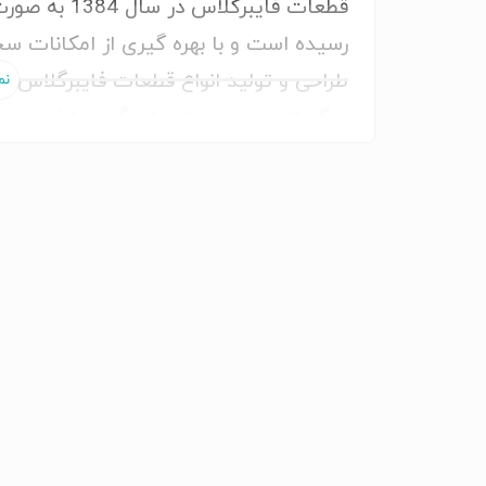
رسیده است و با بهره گیری از امکانات سخ
طراحی و تولید انواع قطعات فایبرگلاس می
دیگه لازم نیست ماه ها درگیر ساخت و سا
پیش ساخته فایبرگلاس فقط در یک هفته
حیاط یا ویلات داری.
نصب سریع و تمیز و بدون نیاز به آب بن
هزینه کمتر نسبت به استخر بتنی
سطح کاملا صیقلی و آنتی باکتریال
قابلیت جابجایی در صورت نیاز
ابعاد
6*3
10*4