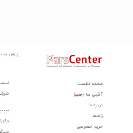
3/5*2
8/30*3/20
5/60*2/60
قطر جکوزی: 2/40
برای راهنمایی بیشتر و سفارش با شماره ه
تماس: 09131019466- 09128151307- 09901189466
پارس سنت
لیست
صفحه نخست
شرکت‌
آگهی ها
(جدید)
درباره ما
سپتی
راهنما
دکورا
حریم خصوصی
میلگر