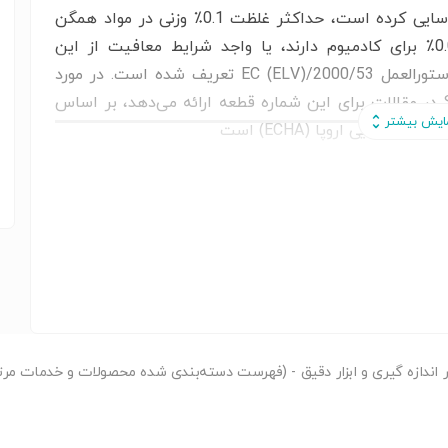
​اعدادی که TE به عنوان سازگار با EU ELV شناسایی کرده است، حداکثر غلظت 0.1٪ وزنی در مواد همگن
برای سرب، کروم شش ظرفیتی و جیوه و 0.01٪ برای کادمیوم دارند، یا واجد شرایط معافیت از این
محدودیت‌ها هستند - همانطور که در ضمائم دستورالعمل 2000/53/EC (ELV) تعریف شده است. در مورد
مقررات REACH، اطلاعاتی که TE در مورد SVHC در مقالات برای این شماره قطعه ارائه می‌دهد، بر اساس
میایی اروپا (ECHA) است
ر
اندازه گیری و ابزار دقیق - (فهرست دسته‌بندی شده محصولات و خدمات مرتبط 