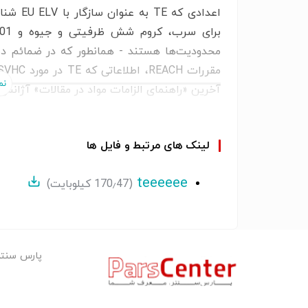
1
جفت قطب‌ها
آخرین «راهنمای الزامات مواد در مقالات» آژانس مواد شی
دستورالعمل RoHS اتحادیه اروپا 2011/65/EU مطابق با
لینک های مرتبط و فایل ها
دستورالعمل EU ELV 2000/53/EC مطابق نیست
دستورالعمل ROHS 2 چین MIIT شماره سفارش 32، 2016 بدون مواد محدود شده بالاتر از آستانه
teeeeee
(170٫47 کیلوبایت)
مقررات EU REACH (EC) شماره 1907/2006 فهرست نامزدهای فعلی ECHA: ژوئن 2023
(235)
فهرست نامزدهای اعلام شده علیه: ژوئیه 2021
(219)
پارس سنت
حاوی REACH SVHC نیست
محتوای هالوژن کم نیست - حاوی Br یا Cl > 900
ppm.