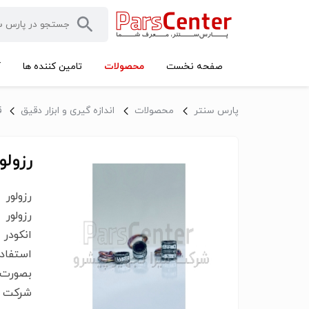
محصولات
صفحه نخست
تامین کننده ها
آ
پارس سنتر
محصولات
اندازه گیری و ابزار دقیق
ق
رزولور برند TE
انکودر
بصورت 
شرکت ت