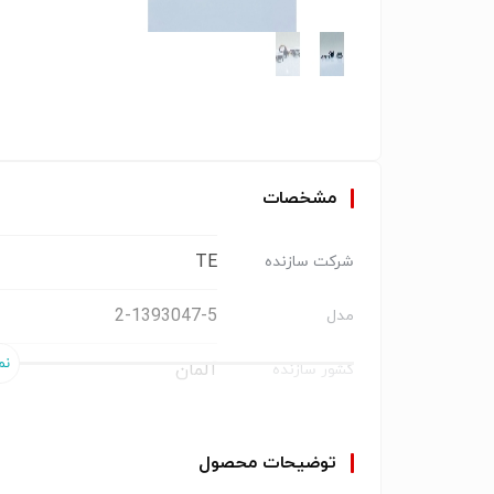
مشخصات
TE
شرکت سازنده
2-1393047-5
مدل
آلمان
کشور سازنده
15
اندازه تفکیک‌کننده
توضیحات محصول
۱۲ '
خطای زاویه‌ای