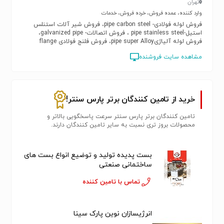
تهران
وارد کننده، عمده فروش، خرده فروش، خدمات
فروش لوله فولادی- pipe carbon steel، فروش شیر آلات استنلس
استیل-pipe stainless steel ، فروش اتصالات- galvanized pipe،
فروش لوله آلیاژیpipe super Alloy، فروش فلنج فولادی flange
carbon steel ، فروش فلنج استنلس استیلflange stainless steel،
مشاهده سایت فروشنده
فروش فلنج آلیاژیflange super Alloy، فروش شیرآلات فولادی valve
carbon steel، فروش شیرآلات استنلس استیلvalve stainless steel،
فروش شیر آلات آلیاژیvalve super Alloy، فروش اتصالات
فولادیfitting carbon steel، فروش اتصالات استنلس استیلfitting
stainless steel، فروش اتصالات آلیاژیfitting super Alloy، فروش
خرید از تامین کنندگان برتر پارس سنتر!
لوله رده 40، فروش استاد بولت، فروش پیچ و مهرهnut & bolt
تامین کنندگان برتر پارس سنتر سرعت پاسخگویی بالاتر و
محصولات بروز تری نسبت به سایر تامین کنندگان دارند.
بست پدیده تولید و توضیع انواع بست های
ساختمانی صنعتی
تماس با تامین کننده
انرژیسازان نوین پارک سینا