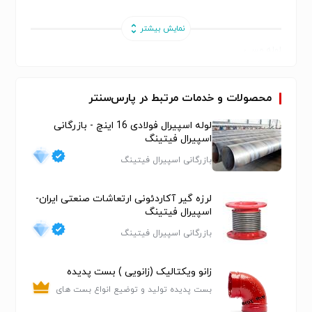
لوله مسی
محصولات و خدمات مرتبط در پارس‌سنتر
لوله مسی بنا به کاربرد آن ، با آلیاژها و ابعاد مختلف تولید می شود.
با توجه به هدایت الکتریکی و هدایت حرارتی فوق العاده مس، کار برد
لوله اسپیرال فولادی 16 اینچ - بازرگانی
اسپیرال فیتینگ
لوله های مسی نیز به دو گروه اصلی تقسیم می شود که عبارتند از
انتقال جریان الکتریکی و انتقال حرارت.
بازرگانی اسپیرال فیتینگ
لرزه گیر آکاردئونی ارتعاشات صنعتی ایران-
لوله مسی در انواع TPC ،DHP & DLP بصورت شاخه، کویل( LWC )،
اسپیرال فیتینگ
کلاف و مویی (capilary) در سایزهای مختلف بنا به نیاز و شرایط
بازرگانی اسپیرال فیتینگ
مصرف ارائه میگردد.
زانو ویکتالیک (زانویی ) بست پدیده
بست پدیده تولید و توضیع انواع بست های
مشخصات کاربردی
ساختمانی صنعتی