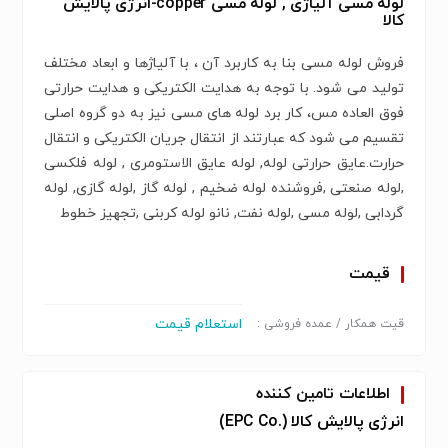
لوله مسی آلیاژی , لوله مسی copper-انرژی پالایش
کالا
فروش لوله مسی بنا به کاربرد آن ، با آلیاژها و ابعاد مختلف
تولید می شود. با توجه به هدایت الکتریکی و هدایت حرارتی
فوق العاده مس، کار برد لوله های مسی نیز به دو گروه اصلی
تقسیم می شود که عبارتند از انتقال جریان الکتریکی و انتقال
حرارت.عایق حرارتی لوله, لوله عایق الاستومری , لوله فلکسی
,لوله صنعتی ,فروشنده لوله ضخیم , لوله گاز ,لوله گازی, لوله
گردابی ,لوله مسی ,لوله نفت, نانو لوله کربنی ,تجهیز خطوط
قیمت
استعلام قیمت
قیت همکار / عمده فروشی :
اطلاعات تامین کننده
انرژی پالایش کالا (.EPC Co)