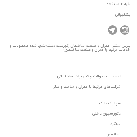
شرایط استفاده
44626428 - 44626703 Tel: +9821
پشتیبانی
Telegram / WhatsApp: +98 937 292 1218
Email: info@epcv.ir
پارس سنتر
- عمران و صنعت ساختمان (فهرست دسته‌بندی شده محصولات و
خدمات مرتبط با عمران و صنعت ساختمان)
لیست محصولات و تجهیزات ساختمانی
شرکت‌های مرتبط با عمران و ساخت و ساز
سپتیک تانک
دکوراسیون داخلی
میلگرد
آسانسور
# گسکت اسپیرال , اسپیرال وند , واشر کلینگریت , فروش گسکت