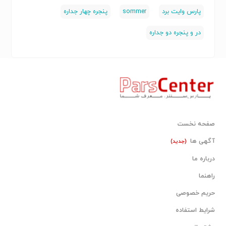
سفارشی‌سازی ابعاد، رنگ و نوع سیستم‌های بازشو مطابق با
پارس وایت برد
sommer
پنجره چهار جداره
نقشه‌های اجرایی پروژه.
-
اجرای تخصصی و مهندسی:
برخلاف روش‌های سنتی، خدمات
در و پنجره دو جداره
ما شامل نصب دقیق با رعایت تمامی جزئیات فنی جهت
جلوگیری از نفوذ هوا و رطوبت است.
کاربردها:
این سیستم‌ها برای استفاده در مجتمع‌های مسکونی لوکس،
ساختمان‌های اداری، مراکز تجاری و واحدهای صنعتی که نیاز
به استانداردهای بالای عایق‌بندی دارند، بهینه شده است.
صفحه نخست
آگهی ها
(جدید)
با انتخاب سیستم‌های ویستا بست، کارایی، امنیت و آرامش
را به پروژه خود هدیه دهید.
درباره ما
راهنما
حریم خصوصی
شرایط استفاده