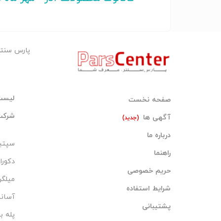
پارس سنت
لیست
صفحه نخست
شرکت‌
آگهی ها
(جدید)
درباره ما
سپتی
راهنما
دکورا
حریم خصوصی
میلگر
شرایط استفاده
آسان
پشتیبانی
پله ب