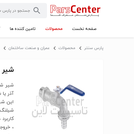
محصولات
صفحه نخست
تامین کننده ها
آ
پارس سنتر
محصولات
عمران و صنعت ساختمان
شیر شل
شیر شل
آذر یا 
این شی
شیلنگ 
کاربرد 
، خروج