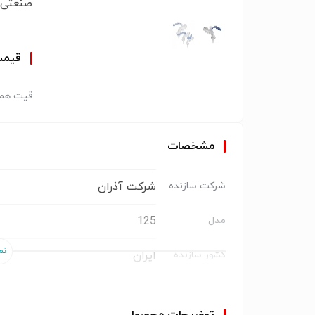
صنعتی 
قیم
قیت همک
مشخصات
شرکت آذران
شرکت سازنده
125
مدل
ایران
کشور سازنده
برنجی با روکش کروم
جنس بدنه
توضیحات محصول