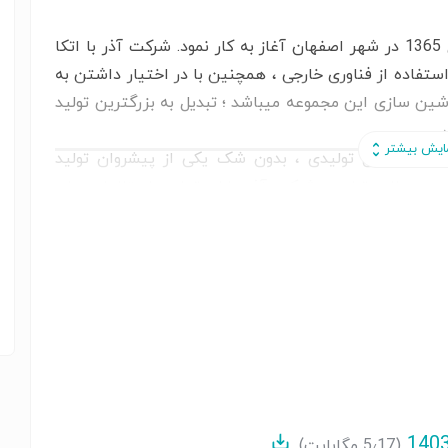
شرکت آذران ؛ تولید کننده شیرآلات آذر در سال 1365 در شهر اصفهان آغاز به کار نمود. شرکت آذر با اتکا
تفاده از فناوری خارجی ، همچنین با در اختیار داشتن به
ن سازی این مجموعه میباشد ؛ تبدیل به بزرگترین تولید
.
تنوع کالای تولیدی ، بدون شک یکی از پیشروان تولید
 محصولات تولیدی شرکت آذر دارای تمامی استاندارد های
 گسترده ای دارد و میتوان این محصولات را در صنایع و
آب ، لوله کشی داخلی ساختمان ، صنایع کشاورزی و سایر
(5٫17 مگابایت)