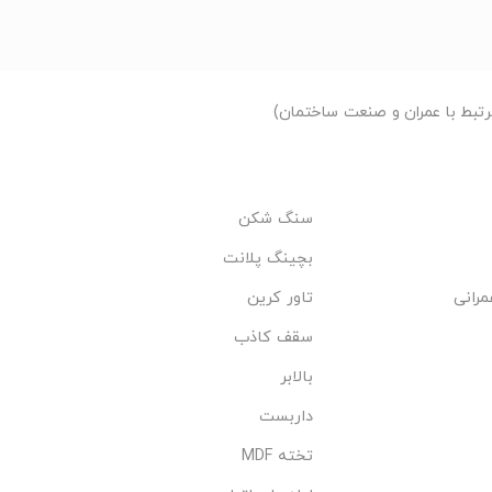
تبط با عمران و صنعت ساختمان)
سنگ شکن
بچینگ پلانت
مرانی
تاور کرین
سقف کاذب
بالابر
داربست
تخته MDF