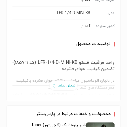
فستو
LFR-1/4-D-MINI-KB
مدل
آلمان
کشور سازنده
توضیحات محصول
واحد مراقبت فستو LFR-1/4-D-MINI-KB (کد ۱۸۵۷۲۱)؛
تضمین کیفیت هوای فشرده
در دنیای اتوماسیون صنعتی، داشتن هوای فشرده باکیفیت،
عمر دستگاه‌های شما را چند برابر می‌کند.
واحد مراقبت فستو LFR-1/4-D-MINI-KB
با شماره
فنی
۱۸۵۷۲۱
،
یک پکیج کامل (Classic Combination) شامل شیر قطع و
محصولات و خدمات مرتبط در پارس‌سنتر
وصل دستی،
فیلتر رگولاتور و ماژول توزیع‌کننده است که با دقت آلمانی
شیر پنوماتیک (اکچویتور) faber