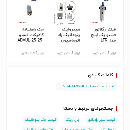
فیلتر رگلاتور
هیدرولیک
جک راهنمادار
شیلنگ
فستو یک اینچ
پنوماتیک راد
کامپکت فستو
فستو
 V-5-
مدل LFR
اتوماسیون
ADVUL-25-25-
۶۸
P-A
)
ک
ابزار آلات بادی،
ابزار آلات بادی،
ابزار آلات بادی،
قطعات
پنوماتیک
پنوماتیک
پنوماتیک
کلمات کلیدی
واحد مراقبت فستو LFR-1/4-D-MINI-KB
جستجوهای مرتبط با دسته
قیمت شیر رادیاتور
پال رینگ
قیمت جک پنوماتیک
پنوماتیک
جک های هیدرولیکی
جک های پنوماتیکی