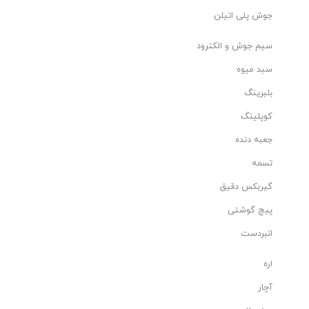
جوش پلی اتیلن
سیم جوش و الکترود
سبد میوه
بلبرینگ
کوپلینگ
جعبه دنده
تسمه
گیربکس دقیق
پیچ گوشتی
انبردست
اره
آچار