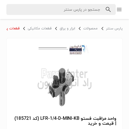
پارس سنتر
محصولات
ابزار و یراق
قطعات مکانیکی
قطعات پنوما
واحد مراقبت فستو LFR-1/4-D-MINI-KB (کد 185721)
| قیمت و خرید